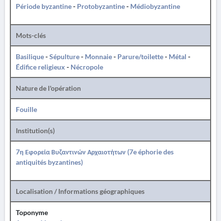
Période byzantine
-
Protobyzantine
-
Médiobyzantine
Mots-clés
Basilique
-
Sépulture
-
Monnaie
-
Parure/toilette
-
Métal
-
Édifice religieux
-
Nécropole
Nature de l'opération
Fouille
Institution(s)
7η Εφορεία Βυζαντινών Αρχαιοτήτων (7e éphorie des
antiquités byzantines)
Localisation / Informations géographiques
Toponyme