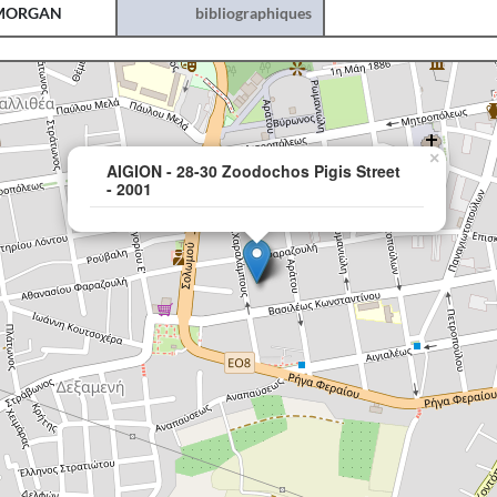
MORGAN
bibliographiques
×
AIGION - 28-30 Zoodochos Pigis Street
- 2001