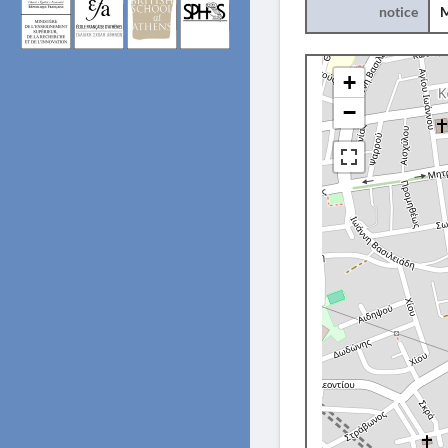
notice
+
−