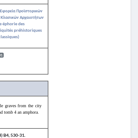
 Εφορεία Προϊστορικών
 Κλασικών Αρχαιοτήτων
e éphorie des
iquités préhistoriques
classiques)
01
le graves from the city
and tomb 4 an amphora.
) B4, 530-31.