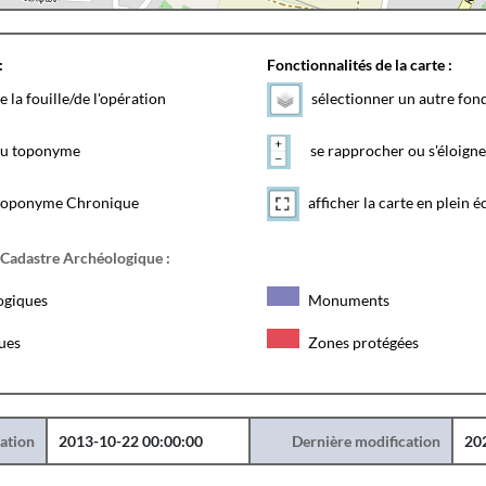
:
Fonctionnalités de la carte :
e la fouille/de l'opération
sélectionner un autre fon
 du toponyme
se rapprocher ou s'éloigne
toponyme Chronique
afficher la carte en plein é
 Cadastre Archéologique :
ogiques
Monuments
ques
Zones protégées
éation
2013-10-22 00:00:00
Dernière modification
20