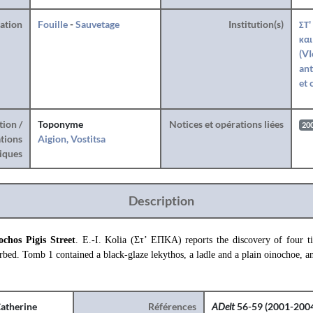
ration
Fouille
-
Sauvetage
Institution(s)
ΣΤ'
και
(VI
ant
et 
tion /
Toponyme
Notices et opérations liées
20
tions
Aigion, Vostitsa
iques
Description
chos Pigis Street
. E.-I. Kolia (Στ’ ΕΠΚΑ) reports the discovery of four ti
urbed. Tomb 1 contained a black-glaze lekythos, a ladle and a plain oinochoe, 
atherine
Références
ADelt
56-59 (2001-2004