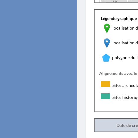
Légende graphique 
localisation d
localisation
polygone du 
Alignements avec le
Sites archéol
Sites histori
Date de cr