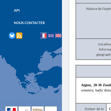
Nature de l'opé
API
NOUS CONTACTER
Localisa
Informa
géograph
Aigion, 28-30 Zoodo
cemetery, badly dist
Auteur de la
C