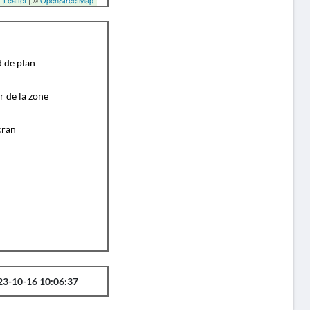
Leaflet
| ©
OpenStreetMap
d de plan
r de la zone
cran
23-10-16 10:06:37