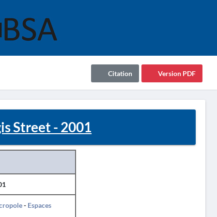
Citation
Version PDF
s Street - 2001
01
cropole
-
Espaces