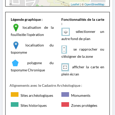
Leaflet
| ©
OpenStreetMap
Légende graphique :
Fonctionnalités de la carte
:
localisation de la
sélectionner un
fouille/de l'opération
autre fond de plan
localisation du
se rapprocher ou
toponyme
s'éloigner de la zone
polygone du
afficher la carte en
toponyme Chronique
plein écran
Alignements avec le Cadastre Archéologique :
Sites archéologiques
Monuments
Sites historiques
Zones protégées