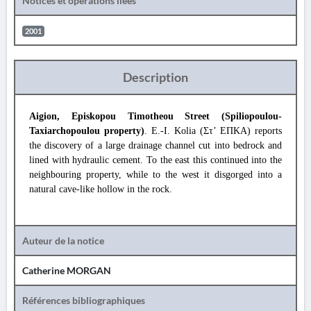
Notices et opérations liées
2001
Description
Aigion, Episkopou Timotheou Street (Spiliopoulou-
Taxiarchopoulou property)
. E.-I. Kolia (Στ’ ΕΠΚΑ) reports
the discovery of a large drainage channel cut into bedrock and
lined with hydraulic cement. To the east this continued into the
neighbouring property, while to the west it disgorged into a
natural cave-like hollow in the rock.
Auteur de la notice
Catherine MORGAN
Références bibliographiques