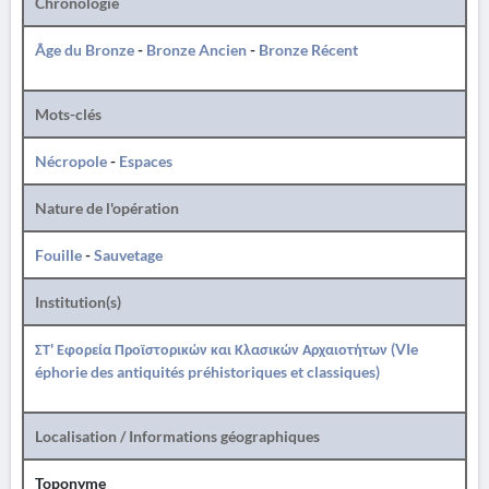
Chronologie
Âge du Bronze
-
Bronze Ancien
-
Bronze Récent
Mots-clés
Nécropole
-
Espaces
Nature de l'opération
Fouille
-
Sauvetage
Institution(s)
ΣΤ' Εφορεία Προϊστορικών και Κλασικών Αρχαιοτήτων (VIe
éphorie des antiquités préhistoriques et classiques)
Localisation / Informations géographiques
Toponyme