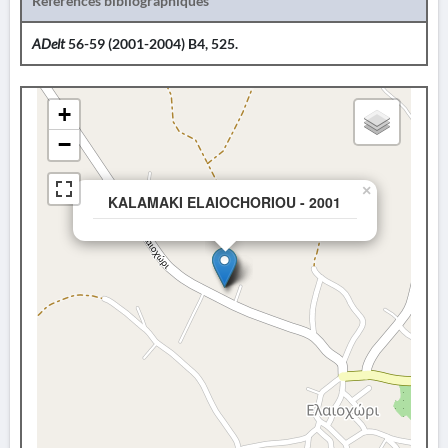
Références bibliographiques
ADelt
56-59 (2001-2004) B4, 525.
+
−
×
KALAMAKI ELAIOCHORIOU - 2001