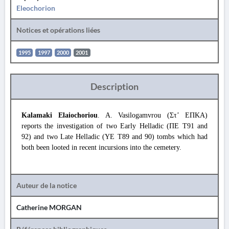
Eleochorion
Notices et opérations liées
1995
1997
2000
2001
Description
Kalamaki Elaiochoriou
. A. Vasilogamvrou (Στ’ ΕΠΚΑ)
reports the investigation of two Early Helladic (ΠΕ T91 and
92) and two Late Helladic (ΥΕ T89 and 90) tombs which had
both been looted in recent incursions into the cemetery.
Auteur de la notice
Catherine MORGAN