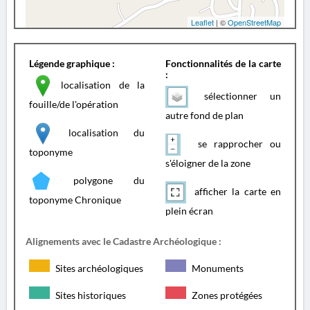
Leaflet
| ©
OpenStreetMap
Légende graphique :
Fonctionnalités de la carte
:
localisation de la
sélectionner un
fouille/de l'opération
autre fond de plan
localisation du
se rapprocher ou
toponyme
s'éloigner de la zone
polygone du
afficher la carte en
toponyme Chronique
plein écran
Alignements avec le Cadastre Archéologique :
Sites archéologiques
Monuments
Sites historiques
Zones protégées