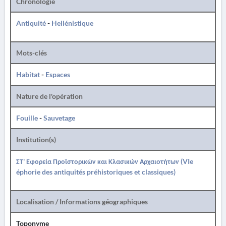
Chronologie
Antiquité
-
Hellénistique
Mots-clés
Habitat
-
Espaces
Nature de l'opération
Fouille
-
Sauvetage
Institution(s)
ΣΤ' Εφορεία Προϊστορικών και Κλασικών Αρχαιοτήτων (VIe
éphorie des antiquités préhistoriques et classiques)
Localisation / Informations géographiques
Toponyme