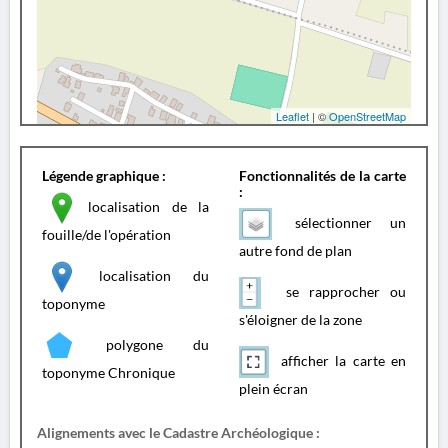
Leaflet
| ©
OpenStreetMap
Légende graphique :
Fonctionnalités de la carte
:
localisation de la
sélectionner un
fouille/de l'opération
autre fond de plan
localisation du
se rapprocher ou
toponyme
s'éloigner de la zone
polygone du
afficher la carte en
toponyme Chronique
plein écran
Alignements avec le Cadastre Archéologique :