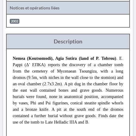
Notices et opérations liées
2002
Description
Nemea (Koutsomodi), Agia Sotira (land of P. Tobrou)
. E.
Pappi (Δ’ ΕΠΚΑ) reports the discovery of a chamber tomb
from the cemetery of Mycenaean Tsoungiza, with a long
dromos (9.5m, with niches in the wall close to the stomion) and
an oval chamber (2.7x3.2m). A pit dug in the chamber floor by
the east wall contained bones and grave goods. Numerous
burials were found, none in anatomical position, accompanied
by vases, Phi and Psi figurines, conical steatite spindle whorls
and a bronze knife. A pit at the south end of the dromos
contained a further burial without grave goods. Finds date the
use of the tomb to Late Helladic IIIA and B.