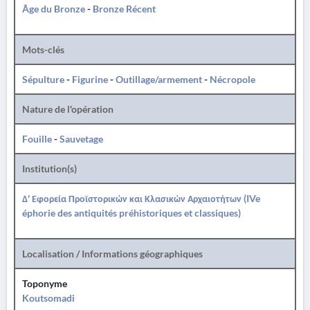
Âge du Bronze
-
Bronze Récent
Mots-clés
Sépulture
-
Figurine
-
Outillage/armement
-
Nécropole
Nature de l'opération
Fouille
-
Sauvetage
Institution(s)
Δ' Εφορεία Προϊστορικών και Κλασικών Αρχαιοτήτων (IVe
éphorie des antiquités préhistoriques et classiques)
Localisation / Informations géographiques
Toponyme
Koutsomadi