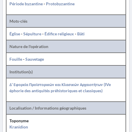
Période byzantine
-
Protobyzantine
Mots-clés
Église
-
Sépulture
-
Édifice religieux
-
Bâti
Nature de l'opération
Fouille
-
Sauvetage
Institution(s)
Δ' Εφορεία Προϊστορικών και Κλασικών Αρχαιοτήτων (IVe
éphorie des antiquités préhistoriques et classiques)
Localisation / Informations géographiques
Toponyme
Kranidion