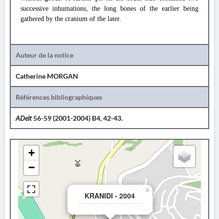
successive inhumations, the long bones of the earlier being
gathered by the cranium of the later.
Auteur de la notice
Catherine MORGAN
Références bibliographiques
ADelt
56-59 (2001-2004) B4, 42-43.
+
−
×
KRANIDI - 2004