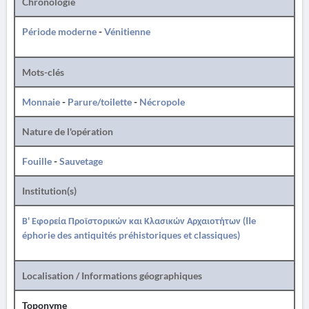
Chronologie
Période moderne
-
Vénitienne
Mots-clés
Monnaie
-
Parure/toilette
-
Nécropole
Nature de l'opération
Fouille
-
Sauvetage
Institution(s)
Β' Εφορεία Προϊστορικών και Κλασικών Αρχαιοτήτων (IIe
éphorie des antiquités préhistoriques et classiques)
Localisation / Informations géographiques
Toponyme