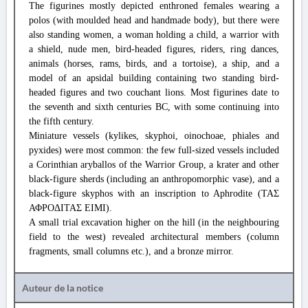
The figurines mostly depicted enthroned females wearing a
polos (with moulded head and handmade body), but there were
also standing women, a woman holding a child, a warrior with
a shield, nude men, bird-headed figures, riders, ring dances,
animals (horses, rams, birds, and a tortoise), a ship, and a
model of an apsidal building containing two standing bird-
headed figures and two couchant lions. Most figurines date to
the seventh and sixth centuries BC, with some continuing into
the fifth century.
Miniature vessels (kylikes, skyphoi, oinochoae, phiales and
pyxides) were most common: the few full-sized vessels included
a Corinthian aryballos of the Warrior Group, a krater and other
black-figure sherds (including an anthropomorphic vase), and a
black-figure skyphos with an inscription to Aphrodite (ΤΑΣ
ΑΦΡΟΔΙΤΑΣ ΕΙΜΙ).
A small trial excavation higher on the hill (in the neighbouring
field to the west) revealed architectural members (column
fragments, small columns etc.), and a bronze mirror.
Auteur de la notice