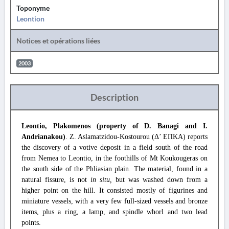
Toponyme
Leontion
Notices et opérations liées
2003
Description
Leontio, Plakomenos (property of D. Banagi and I.
Andrianakou)
. Z. Aslamatzidou-Kostourou (Δ’ ΕΠΚΑ) reports
the discovery of a votive deposit in a field south of the road
from Nemea to Leontio, in the foothills of Mt Koukougeras on
the south side of the Phliasian plain. The material, found in a
natural fissure, is not
in situ,
but was washed down from a
higher point on the hill. It consisted mostly of figurines and
miniature vessels, with a very few full-sized vessels and bronze
items, plus a ring, a lamp, and spindle whorl and two lead
points.