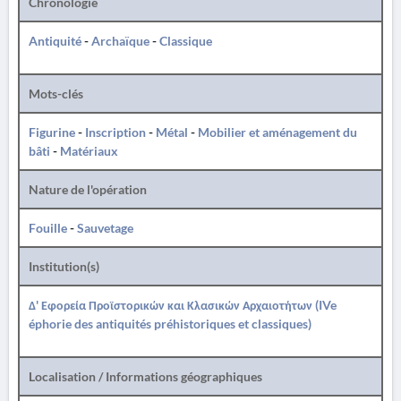
Chronologie
Antiquité
-
Archaïque
-
Classique
Mots-clés
Figurine
-
Inscription
-
Métal
-
Mobilier et aménagement du
bâti
-
Matériaux
Nature de l'opération
Fouille
-
Sauvetage
Institution(s)
Δ' Εφορεία Προϊστορικών και Κλασικών Αρχαιοτήτων (IVe
éphorie des antiquités préhistoriques et classiques)
Localisation / Informations géographiques