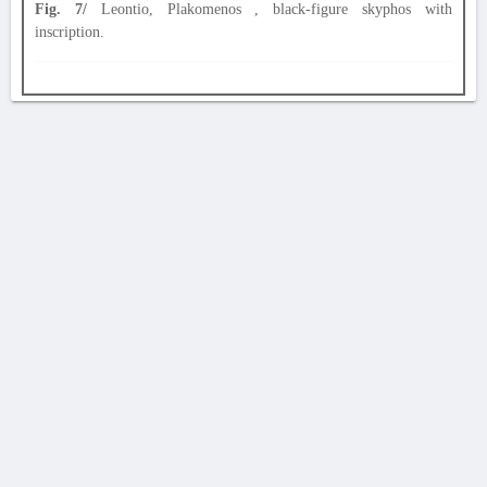
Fig. 7/
Leontio, Plakomenos , black-figure skyphos with
inscription.
AVERTISSEMENT
La Chronique des fouilles en ligne ne constitue en aucun cas une publication des
découvertes qui y sont signalées. L'EfA et la BSA ne peuvent délivrer de copie des
illustrations qui y sont reproduites et dont ils ne détiennent pas les droits.