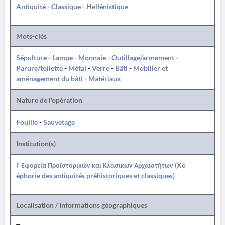
Antiquité
-
Classique
-
Hellénistique
Mots-clés
Sépulture
-
Lampe
-
Monnaie
-
Outillage/armement
-
Parure/toilette
-
Métal
-
Verre
-
Bâti
-
Mobilier et
aménagement du bâti
-
Matériaux
Nature de l'opération
Fouille
-
Sauvetage
Institution(s)
Ι' Εφορεία Προϊστορικών και Κλασικών Αρχαιοτήτων (Xe
éphorie des antiquités préhistoriques et classiques)
Localisation / Informations géographiques