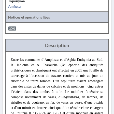
Toponyme
Amfissa
Notices et opérations liées
2001
Description
Entre les communes d’Amphissa et d’Aghia Euthymia au Sud,
e
R. Kolonia et A. Tsaroucha (X
éphorie des antiquités
préhistoriques et classiques) ont effectué en 2001 une fouille de
sauvetage à l’occasion de travaux routiers et mis au jour un
ensemble de treize tombes.
Huit sépultures étaient aménagées
dans des cistes de dalles de calcaire et de moellons ; cinq autres
l’étaient dans des tombes à tuile. Le mobilier funéraire se
compose notamment de vases, d’
unguentaria
, de lampes, de
strigiles et de couteaux en fer, de vases en verre, d’une pyxide
et d’un miroir en bronze, ainsi que d’un tétradrachme en argent
de Philippe II (359-336 av. J.-C.) et d’une monnaie en argent