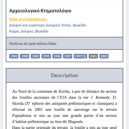
Αρχαιολογικό Κτηματολόγιο
Sites archéologiques :
Δελφοί και ευρύτερο Δελφικό Τοπίο, Φωκίδα
Κίρρα, Δελφοί, Φωκίδα
Notices et opérations liées
1981
1983
1989
1995
1996
1997
1997 (1)
2001
2003
Description
Au Nord de la commune de Kirrha, à peu de distance du secteur
des fouilles anciennes de l’EfA dans la
rue J. Kennedy
, D.
e
Skorda (X
éphorie des antiquités préhistoriques et classiques) a
effectué en 2001 une fouille de sauvetage sur le
terrain
Papadrosou
et mis au jour une grande partie d’un secteur
d’habitat préhistorique au lieu-dit
Magoula
.
Dans la partie orientale du terrain, la fouille a mis au jour neuf