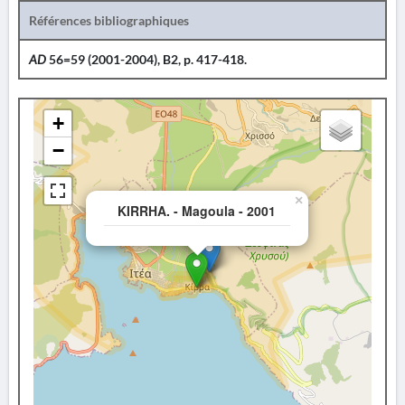
Références bibliographiques
AD
56=59 (2001-2004), B2, p. 417-418.
+
−
×
KIRRHA. - Magoula - 2001