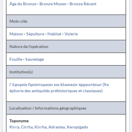
Âge du Bronze
-
Bronze Moyen
-
Bronze Récent
Mots-clés
Maison
-
Sépulture
-
Habitat
-
Voierie
Nature de l'opération
Fouille
-
Sauvetage
Institution(s)
Ι' Εφορεία Προϊστορικών και Κλασικών Αρχαιοτήτων (Xe
éphorie des antiquités préhistoriques et classiques)
Localisation / Informations géographiques
Toponyme
Kirra, Cirrha, Kirrha, Adrastea, Xeropigado