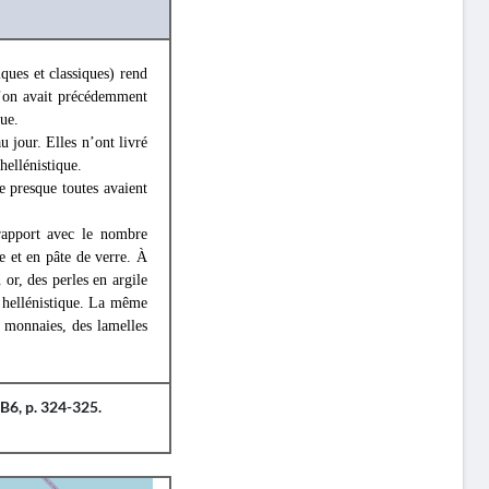
iques et classiques) rend
l’on avait précédemment
que.
 jour. Elles n’ont livré
hellénistique.
e presque toutes avaient
rapport avec le nombre
ée et en pâte de verre. À
or, des perles en argile
ue hellénistique. La même
 monnaies, des lamelles
B6, p. 324-325.