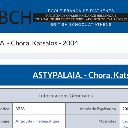
 - Chora, Katsalos - 2004
ASTYPALAIA. - Chora, Kats
Informations Générales
otice
3728
Année de l'opération
20
logie
Antiquité
-
Hellénistique
Mots-clés
Sé
Par