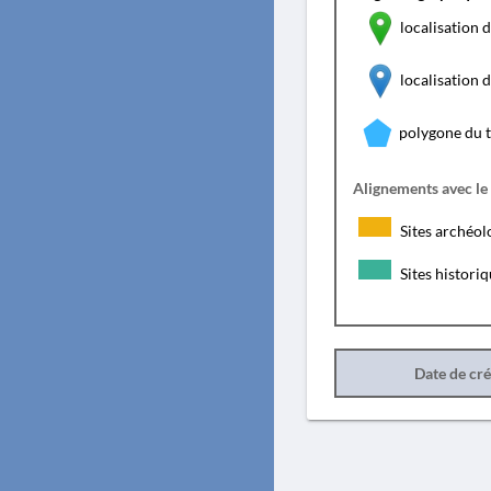
localisation d
localisation
polygone du 
Alignements avec le
Sites archéol
Sites histori
Date de cr