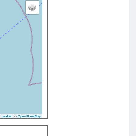
Leaflet
| ©
OpenStreetMap