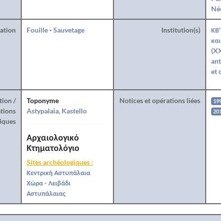
Né
ration
Fouille
-
Sauvetage
Institution(s)
ΚΒ'
και
(XX
ant
et 
tion /
Toponyme
Notices et opérations liées
19
tions
Astypalaia, Kastello
20
iques
Αρχαιολογικό
Κτηματολόγιο
Sites archéologiques :
Κεντρική Αστυπάλαια
Χώρα - Λειβάδι
Αστυπάλαιας