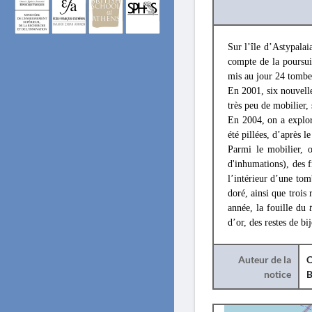
Sur l’île d’Astypalai
compte de la poursui
mis au jour 24 tombes
En 2001, six nouvelle
très peu de mobilier,
En 2004, on a explor
été pillées, d’après l
Parmi le mobilier, 
d'inhumations), des f
l’intérieur d’une tom
doré, ainsi que trois
année, la fouille du
d’or, des restes de b
Auteur de la
C
notice
B