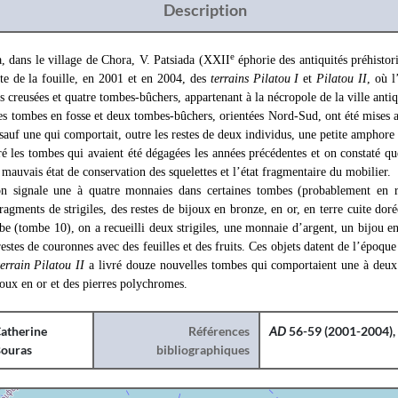
Description
e
a, dans le village de Chora, V. Patsiada (XXII
éphorie des antiquités préhistor
te de la fouille, en 2001 et en 2004, des
terrains Pilatou I
et
Pilatou II
, où 
 creusées et quatre tombes-bûchers, appartenant à la nécropole de la ville anti
s tombes en fosse et deux tombes-bûchers, orientées Nord-Sud, ont été mises au
 sauf une qui comportait, outre les restes de deux individus, une petite amphore 
é les tombes qui avaient été dégagées les années précédentes et on constaté qu
e mauvais état de conservation des squelettes et l’état fragmentaire du mobilier.
on signale une à quatre monnaies dans certaines tombes (probablement en 
ragments de strigiles, des restes de bijoux en bronze, en or, en terre cuite dor
be (tombe 10), on a recueilli deux strigiles, une monnaie d’argent, un bijou en 
 restes de couronnes avec des feuilles et des fruits. Ces objets datent de l’époq
terrain Pilatou II
a livré douze nouvelles tombes qui comportaient une à deux
ijoux en or et des pierres polychromes.
atherine
Références
AD
56-59 (2001-2004), 
ouras
bibliographiques