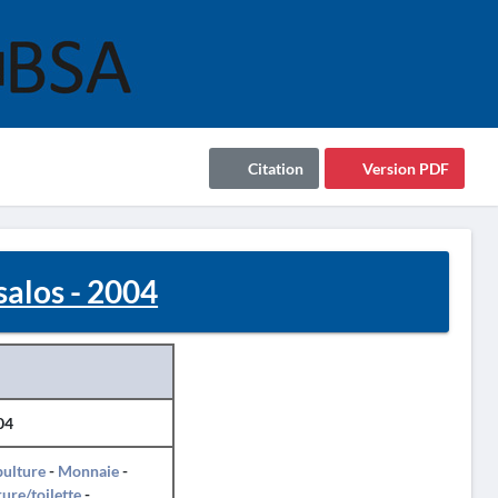
Citation
Version PDF
alos - 2004
04
pulture
-
Monnaie
-
ure/toilette
-