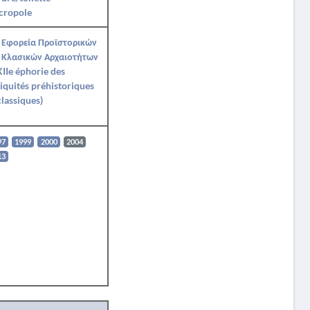
cropole
 Εφορεία Προϊστορικών
 Κλασικών Αρχαιοτήτων
IIe éphorie des
iquités préhistoriques
classiques)
97
1999
2000
2004
13