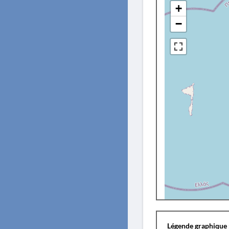
+
−
Légende graphique 