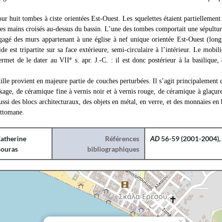
our huit tombes à ciste orientées Est-Ouest. Les squelettes étaient partiellement
les mains croisés au-dessus du bassin. L’une des tombes comportait une sépultur
égagé des murs appartenant à une église à nef unique orientée Est-Ouest (long
de est tripartite sur sa face extérieure, semi-circulaire à l’intérieur. Le mobil
e
rmet de le dater au VII
s. apr. J.-C. : il est donc postérieur à la basilique
uille provient en majeure partie de couches perturbées. Il s’agit principaleme
kage, de céramique fine à vernis noir et à vernis rouge, de céramique à glaçur
ssi des blocs architecturaux, des objets en métal, en verre, et des monnaies en
ottomane.
atherine
Références
AD
56-59 (2001-2004), B
ouras
bibliographiques
×