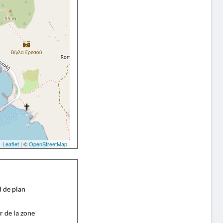
Leaflet
| ©
OpenStreetMap
d de plan
r de la zone