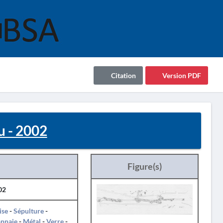
Citation
Version PDF
u - 2002
Figure(s)
02
ise
-
Sépulture
-
nnaie
-
Métal
-
Verre
-