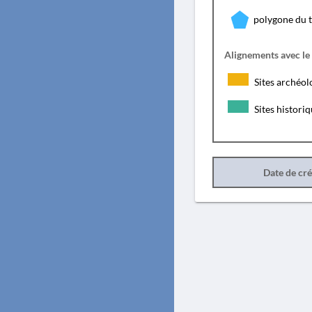
polygone du 
Alignements avec le
Sites archéol
Sites histori
Date de cr