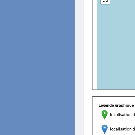
Légende graphique 
localisation d
localisation