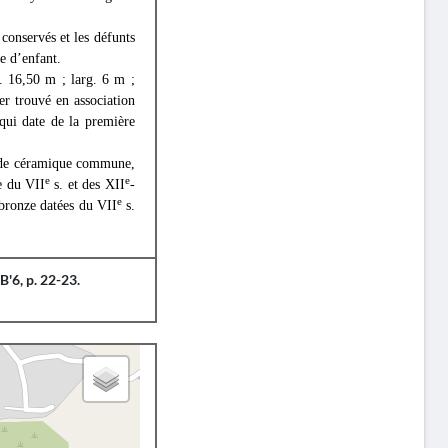
 conservés et les défunts
e d’enfant.
. 16,50 m ; larg. 6 m ;
ier trouvé en association
, qui date de la première
nt de céramique commune,
e
e
e du VII
s. et des XII
-
e
 bronze datées du VII
s.
'6, p. 22-23.