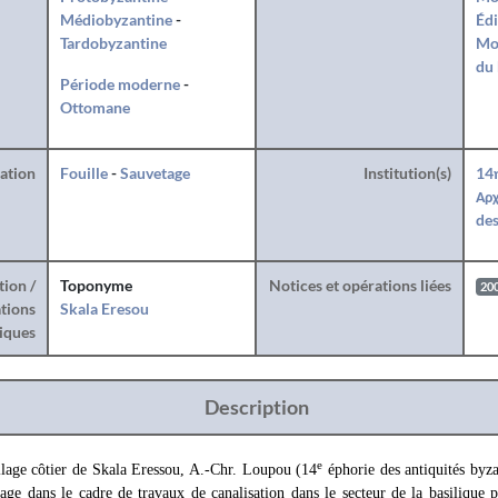
Médiobyzantine
-
Édi
Tardobyzantine
Mo
du 
Période moderne
-
Ottomane
ration
Fouille
-
Sauvetage
Institution(s)
14
Αρχ
des
tion /
Toponyme
Notices et opérations liées
20
tions
Skala Eresou
iques
Description
e
llage côtier de Skala Eressou, A.-Chr. Loupou (14
éphorie des antiquités byz
tage dans le cadre de travaux de canalisation dans le secteur de la basilique