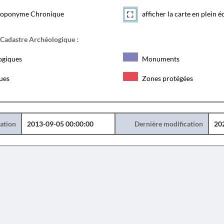
toponyme Chronique
afficher la carte en plein é
 Cadastre Archéologique :
ogiques
Monuments
ques
Zones protégées
éation
2013-09-05 00:00:00
Dernière modification
20