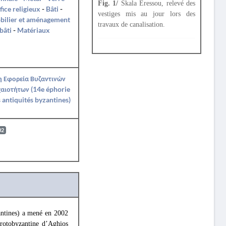
Fig. 1/
Skala Eressou, relevé des
fice religieux
-
Bâti
-
vestiges mis au jour lors des
bilier et aménagement
travaux de canalisation.
bâti
-
Matériaux
η Εφορεία Βυζαντινών
αιοτήτων (14e éphorie
 antiquités byzantines)
02
antines) a mené en 2002
 protobyzantine d’Aghios