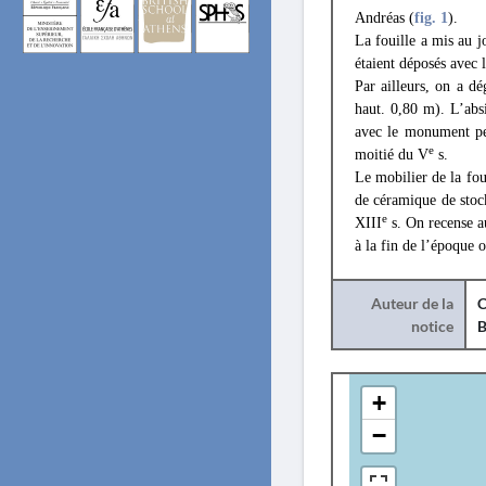
Andréas (
fig. 1
).
La fouille a mis au j
étaient déposés avec 
Par ailleurs, on a d
haut. 0,80 m). L’absi
avec le monument pe
e
moitié du V
s.
Le mobilier de la fo
de céramique de stoc
e
XIII
s. On recense au
à la fin de l’époque 
Auteur de la
C
notice
B
+
−