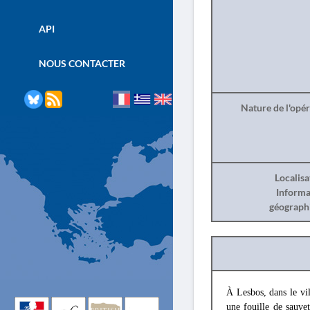
API
NOUS CONTACTER
Nature de l'opé
Localisa
Informa
géograph
À Lesbos, dans le vi
une fouille de sauve