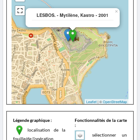
×
LESBOS. - Mytilène, Kastro - 2001
Leaflet
| ©
OpenStreetMap
Légende graphique :
Fonctionnalités de la carte
:
localisation de la
sélectionner un
fouille/de l'opération