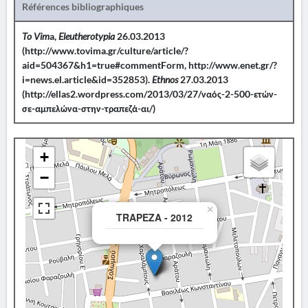
Références bibliographiques
To Vim
a,
Eleutherotypia
26.03.2013
(http://www.tovima.gr/culture/article/?
aid=504367&h1=true#commentForm, http://www.enet.gr/?
i=news.el.article&id=352853).
Ethnos
27.03.2013
(http://ellas2.wordpress.com/2013/03/27/ναός-2-500-ετών-
σε-αμπελώνα-στην-τραπεζά-αι/)
+
−
×
TRAPEZA - 2012