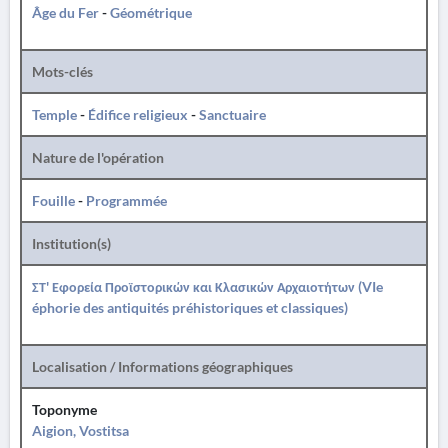
Âge du Fer
-
Géométrique
Mots-clés
Temple
-
Édifice religieux
-
Sanctuaire
Nature de l'opération
Fouille
-
Programmée
Institution(s)
ΣΤ' Εφορεία Προϊστορικών και Κλασικών Αρχαιοτήτων (VIe
éphorie des antiquités préhistoriques et classiques)
Localisation / Informations géographiques
Toponyme
Aigion, Vostitsa