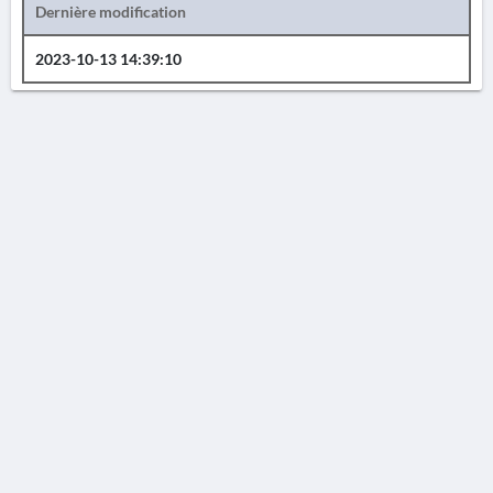
Dernière modification
2023-10-13 14:39:10
AVERTISSEMENT
La Chronique des fouilles en ligne ne constitue en aucun cas une publication des
découvertes qui y sont signalées. L'EfA et la BSA ne peuvent délivrer de copie des
illustrations qui y sont reproduites et dont ils ne détiennent pas les droits.