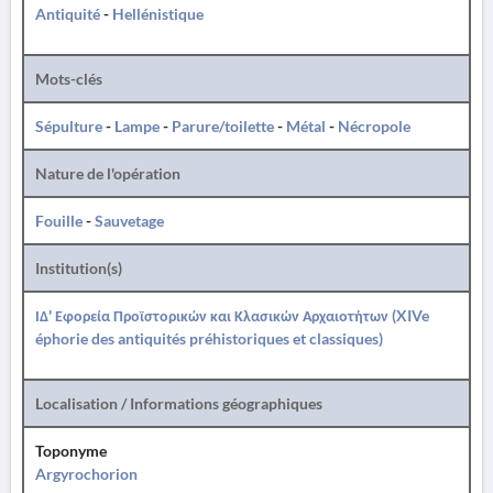
Antiquité
-
Hellénistique
Mots-clés
Sépulture
-
Lampe
-
Parure/toilette
-
Métal
-
Nécropole
Nature de l'opération
Fouille
-
Sauvetage
Institution(s)
ΙΔ' Εφορεία Προϊστορικών και Κλασικών Αρχαιοτήτων (XIVe
éphorie des antiquités préhistoriques et classiques)
Localisation / Informations géographiques
Toponyme
Argyrochorion