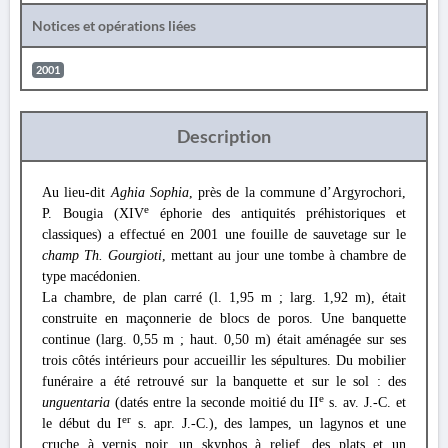
Notices et opérations liées
2001
Description
Au lieu-dit
Aghia Sophia
, près de la commune d’Argyrochori,
e
P. Bougia (XIV
éphorie des antiquités préhistoriques et
classiques) a effectué en 2001 une fouille de sauvetage sur le
champ Th. Gourgioti
, mettant au jour une tombe à chambre de
type macédonien.
La chambre, de plan carré (l. 1,95 m ; larg. 1,92 m), était
construite en maçonnerie de blocs de poros. Une banquette
continue (larg. 0,55 m ; haut. 0,50 m) était aménagée sur ses
trois côtés intérieurs pour accueillir les sépultures. Du mobilier
funéraire a été retrouvé sur la banquette et sur le sol : des
e
unguentaria
(datés entre la seconde moitié du II
s. av. J.-C. et
er
le début du I
s. apr. J.-C.), des lampes, un lagynos et une
cruche à vernis noir, un skyphos à relief, des plats et un