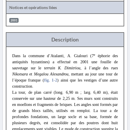
Notices et opérations liées
2001
Description
e
Dans la commune d’Atalanti, A. Gialouri (7
éphorie des
antiquités byzantines) a effectué en 2001 une fouille de
sauvetage sur le
terrain K. Dimitriou
, à l’angle des
rues
Nikotsara
et
Megalou Alexandrou
, mettant au jour une tour de
l’époque franque (
fig. 1
-2
) ainsi que les vestiges d’une autre
construction.
La tour, de plan carré (long. 6,90 m ; larg. 6,40 m), était
conservée sur une hauteur de 2,25 m. Ses murs sont construits
en moellons et fragments de briques. Les angles sont formés par
de grands blocs taillés, utilisés en remploi. La tour a de
profondes fondations, un large socle et sa base, formée de
plusieurs degrés, est consolidée par des poutres dont huit
emplacements sont visibles. Le mode de construction suggère la