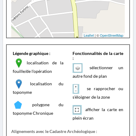
Leaflet
| ©
OpenStreetMap
Légende graphique :
Fonctionnalités de la carte
:
localisation de la
sélectionner un
fouille/de l'opération
autre fond de plan
localisation du
se rapprocher ou
toponyme
s'éloigner de la zone
polygone du
afficher la carte en
toponyme Chronique
plein écran
Alignements avec le Cadastre Archéologique :