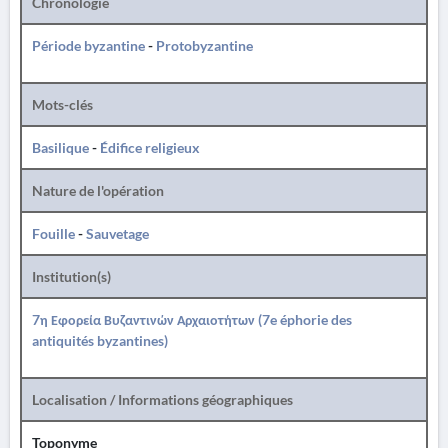
Chronologie
Période byzantine
-
Protobyzantine
Mots-clés
Basilique
-
Édifice religieux
Nature de l'opération
Fouille
-
Sauvetage
Institution(s)
7η Εφορεία Βυζαντινών Αρχαιοτήτων (7e éphorie des
antiquités byzantines)
Localisation / Informations géographiques
Toponyme