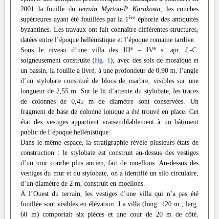
2001 la fouille du
terrain Myrtoa-P. Karakosta
, les couches
ère
supérieures ayant été fouillées par la 1
éphorie des antiquités
byzantines. Les travaux ont fait connaître différentes structures,
datées entre l’époque hellénistique et l’époque romaine tardive.
e
e
Sous le niveau d’une villa des III
– IV
s. apr. J.-C.
soigneusement construite (
fig. 1
), avec des sols de mosaïque et
un bassin, la fouille a livré, à une profondeur de 0,90 m, l’angle
d’un stylobate constitué de blocs de marbre, visibles sur une
longueur de 2,55 m. Sur le lit d’attente du stylobate, les traces
de colonnes de 0,45 m de diamètre sont conservées. Un
fragment de base de colonne ionique a été trouvé en place. Cet
état des vestiges appartient vraisemblablement à un bâtiment
public de l’époque hellénistique.
Dans le même espace, la stratigraphie révèle plusieurs états de
construction : le stylobate est construit au-dessus des vestiges
d’un mur courbe plus ancien, fait de moellons. Au-dessus des
vestiges du mur et du stylobate, on a identifié un silo circulaire,
d’un diamètre de 2 m, construit en moellons.
À l’Ouest du terrain, les vestiges d’une villa qui n’a pas été
fouillée sont visibles en élévation. La villa (long. 120 m ; larg.
60 m) comportait six pièces et une cour de 20 m de côté.