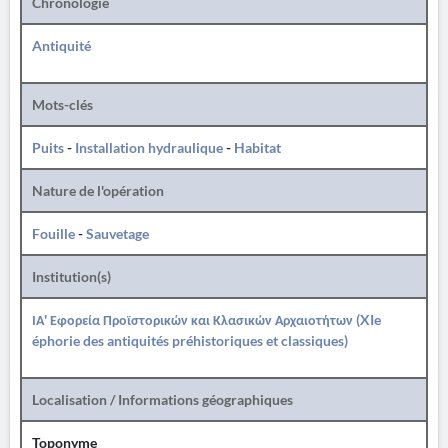
Chronologie
Antiquité
Mots-clés
Puits
-
Installation hydraulique
-
Habitat
Nature de l'opération
Fouille
-
Sauvetage
Institution(s)
ΙΑ' Εφορεία Προϊστορικών και Κλασικών Αρχαιοτήτων (XIe
éphorie des antiquités préhistoriques et classiques)
Localisation / Informations géographiques
Toponyme