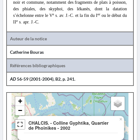
noir et commune, notamment des fragments de plats à poisson,
des phiales, des skyphoi, des lékanès, dont la datation
e
er
s’échelonne entre le V
s. av. J.-C. et la fin du I
ou le début du
e
II
s. apr. J.-C.
Auteur de la notice
Catherine Bouras
Références bibliographiques
AD
56-59 (2001-2004), B2, p. 241.
+
−
×
CHALCIS. - Colline Gyphtika, Quartier
de Phoinikes - 2002