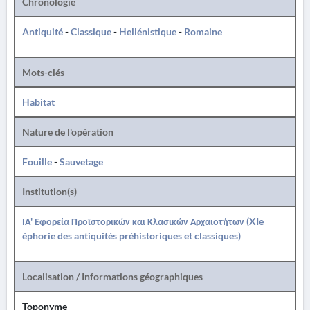
Chronologie
Antiquité
-
Classique
-
Hellénistique
-
Romaine
Mots-clés
Habitat
Nature de l'opération
Fouille
-
Sauvetage
Institution(s)
ΙΑ' Εφορεία Προϊστορικών και Κλασικών Αρχαιοτήτων (XIe
éphorie des antiquités préhistoriques et classiques)
Localisation / Informations géographiques
Toponyme