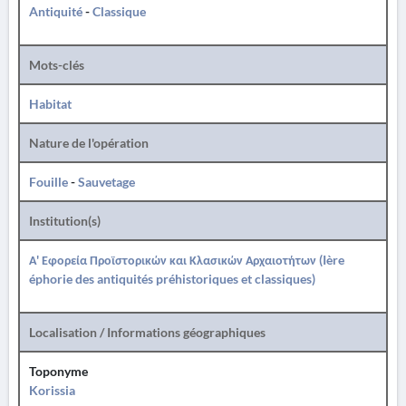
Antiquité
-
Classique
Mots-clés
Habitat
Nature de l'opération
Fouille
-
Sauvetage
Institution(s)
Α' Εφορεία Προϊστορικών και Κλασικών Αρχαιοτήτων (Ière
éphorie des antiquités préhistoriques et classiques)
Localisation / Informations géographiques
Toponyme
Korissia