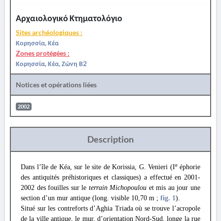
Αρχαιολογικό Κτηματολόγιο
Sites archéologiques :
Κορησσία, Κέα
Zones protégées :
Κορησσία, Κέα, Ζώνη Β2
Notices et opérations liées
2002
Description
e
Dans l’île de Kéa, sur le site de Korissia, G. Venieri (I
éphorie
des antiquités préhistoriques et classiques) a effectué en 2001-
2002 des fouilles sur le
terrain Michopoulou
et mis au jour une
section d’un mur antique (long. visible 10,70 m ;
fig. 1
).
Situé sur les contreforts d’Aghia Triada où se trouve l’acropole
de la ville antique, le mur, d’orientation Nord-Sud, longe la rue