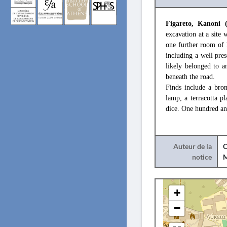
Figareto, Kanoni 
excavation at a site
one further room of 
including a well pre
likely belonged to a
beneath the road.
Finds include a bron
lamp, a terracotta p
dice. One hundred an
Auteur de la
C
notice
+
−