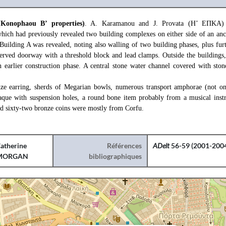
(Konophaou B’ properties)
. A. Karamanou and J. Provata (Η’ ΕΠΚΑ) r
 which had previously revealed two building complexes on either side of an anc
Building A was revealed, noting also walling of two building phases, plus fur
served doorway with a threshold block and lead clamps. Outside the buildings,
n earlier construction phase. A central stone water channel covered with ston
ze earring, sherds of Megarian bowls, numerous transport amphorae (not onl
laque with suspension holes, a round bone item probably from a musical instr
d sixty-two bronze coins were mostly from Corfu.
atherine
Références
ADelt
56-59 (2001-2004
MORGAN
bibliographiques