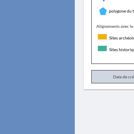
polygone du 
Alignements avec le
Sites archéol
Sites histori
Date de cr