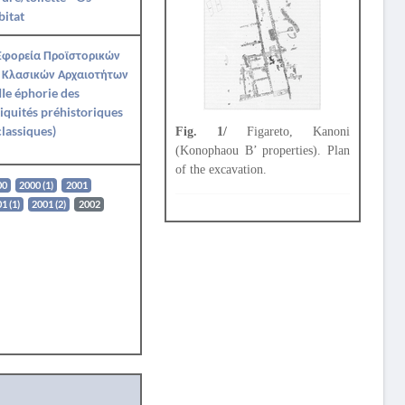
itat
Εφορεία Προϊστορικών
 Κλασικών Αρχαιοτήτων
IIe éphorie des
iquités préhistoriques
classiques)
Fig. 1/
Figareto, Kanoni
(Konophaou B’ properties). Plan
of the excavation.
00
2000 (1)
2001
1 (1)
2001 (2)
2002