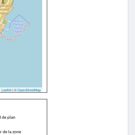
Leaflet
| ©
OpenStreetMap
d de plan
r de la zone