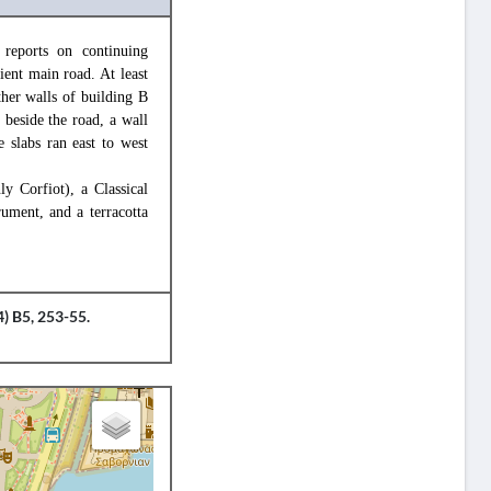
eports on continuing
ient main road. At least
ther walls of building B
 beside the road, a wall
e slabs ran east to west
y Corfiot), a Classical
ument, and a terracotta
) B5, 253-55.