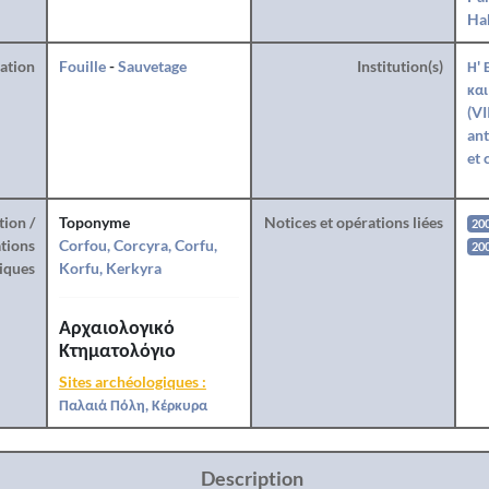
Hab
ration
Fouille
-
Sauvetage
Institution(s)
Η' 
και
(VI
ant
et 
tion /
Toponyme
Notices et opérations liées
20
tions
Corfou, Corcyra, Corfu,
200
iques
Korfu, Kerkyra
Αρχαιολογικό
Κτηματολόγιο
Sites archéologiques :
Παλαιά Πόλη, Κέρκυρα
Description