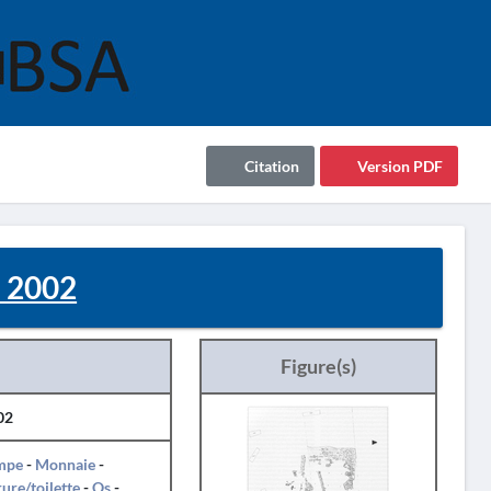
Citation
Version PDF
- 2002
Figure(s)
02
mpe
-
Monnaie
-
ure/toilette
-
Os
-