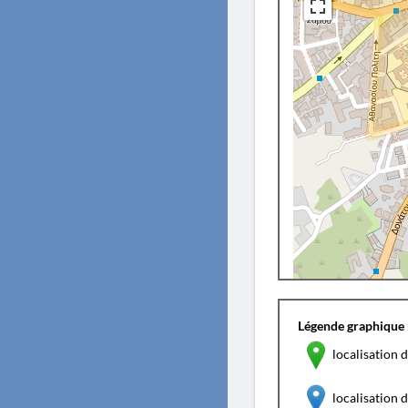
Légende graphique 
localisation d
localisation