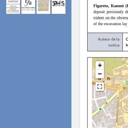
Figareto, Kanoni (
deposit previously d
trident on the obvers
of the excavation lay
Auteur de la
C
notice
+
−