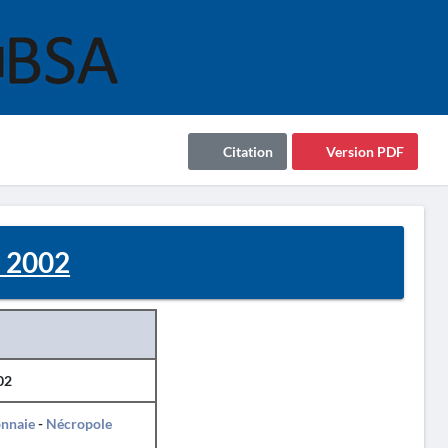
Citation
Version PDF
- 2002
02
nnaie
-
Nécropole