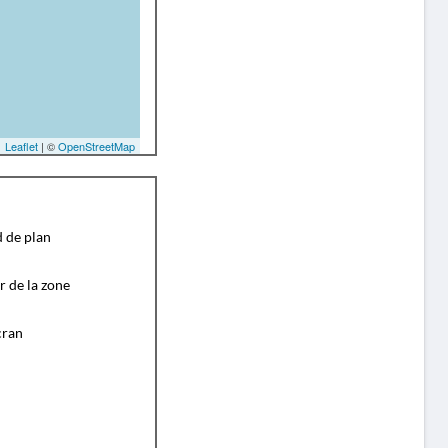
Leaflet
| ©
OpenStreetMap
d de plan
r de la zone
cran