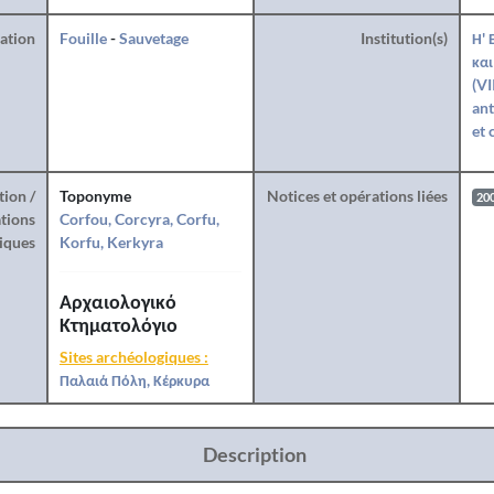
ration
Fouille
-
Sauvetage
Institution(s)
Η' 
και
(VI
ant
et 
tion /
Toponyme
Notices et opérations liées
20
tions
Corfou, Corcyra, Corfu,
iques
Korfu, Kerkyra
Αρχαιολογικό
Κτηματολόγιο
Sites archéologiques :
Παλαιά Πόλη, Κέρκυρα
Description