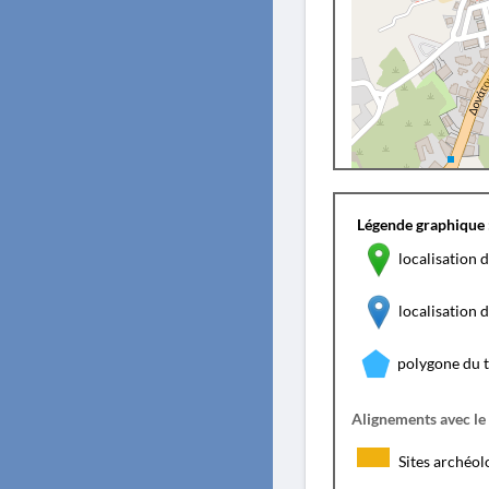
Légende graphique 
localisation d
localisation
polygone du 
Alignements avec le
Sites archéol