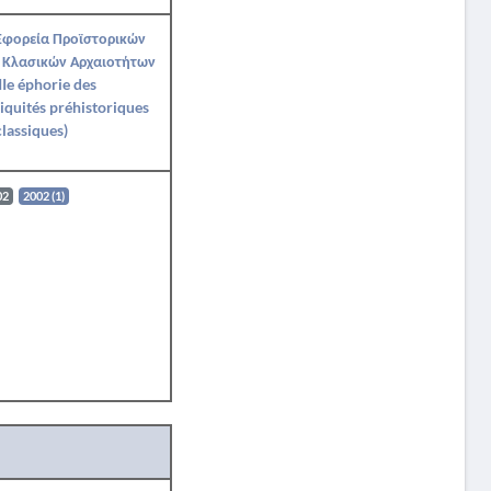
Εφορεία Προϊστορικών
 Κλασικών Αρχαιοτήτων
IIe éphorie des
iquités préhistoriques
classiques)
02
2002 (1)