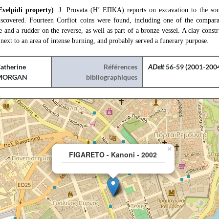
Evelpidi property)
. J. Provata (Η’ ΕΠΚΑ) reports on excavation to the sou
iscovered. Fourteen Corfiot coins were found, including one of the compara
e and a rudder on the reverse, as well as part of a bronze vessel. A clay const
 next to an area of intense burning, and probably served a funerary purpose.
atherine
Références
ADelt
56-59 (2001-2004
MORGAN
bibliographiques
×
FIGARETO - Kanoni - 2002