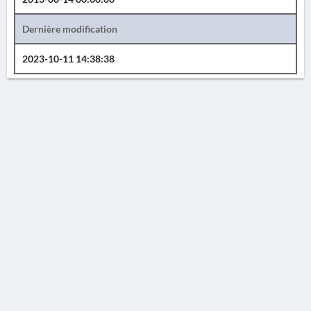
Dernière modification
2023-10-11 14:38:38
AVERTISSEMENT
La Chronique des fouilles en ligne ne constitue en aucun cas une publication des
découvertes qui y sont signalées. L'EfA et la BSA ne peuvent délivrer de copie des