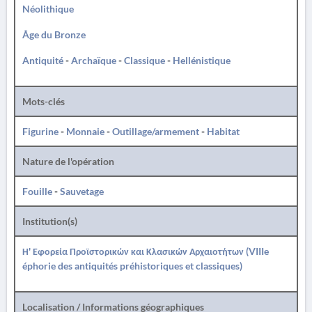
Néolithique
Âge du Bronze
Antiquité
-
Archaïque
-
Classique
-
Hellénistique
Mots-clés
Figurine
-
Monnaie
-
Outillage/armement
-
Habitat
Nature de l'opération
Fouille
-
Sauvetage
Institution(s)
Η' Εφορεία Προϊστορικών και Κλασικών Αρχαιοτήτων (VIIIe
éphorie des antiquités préhistoriques et classiques)
Localisation / Informations géographiques