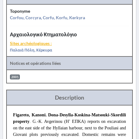
Toponyme
Corfou, Corcyra, Corfu, Korfu, Kerkyra
Αρχαιολογικό Κτηματολόγιο
Sites archéologiques :
Παλαιά Πόλη, Κέρκυρα
Notices et opérations liées
2001
Description
Figareto, Kanoni. Dona-Desylla-Koskina-Matsouki-Skordili
property
. G.-K. Avgerinou (Η’ ΕΠΚΑ) reports on excavation
on the east side of the Hyllaian harbour, next to the Pouliasi and
Giovani plots previously excavated. Domestic remains were