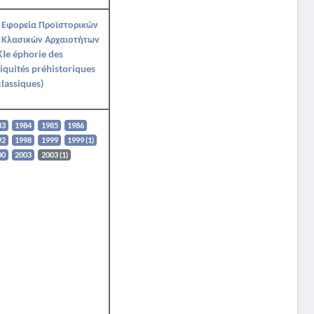
 Εφορεία Προϊστορικών
 Κλασικών Αρχαιοτήτων
Ie éphorie des
iquités préhistoriques
classiques)
83
1984
1985
1986
92
1998
1999
1999 (1)
00
2003
2003 (1)