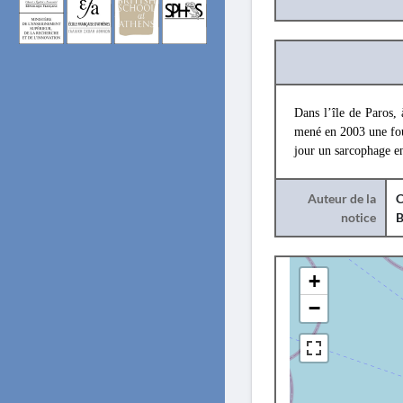
Dans l’île de Paros, 
mené en 2003 une foui
jour un sarcophage en
Auteur de la
C
notice
B
+
−