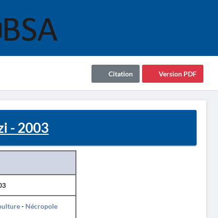
Citation
Version PDF
zi - 2003
03
pulture
-
Nécropole