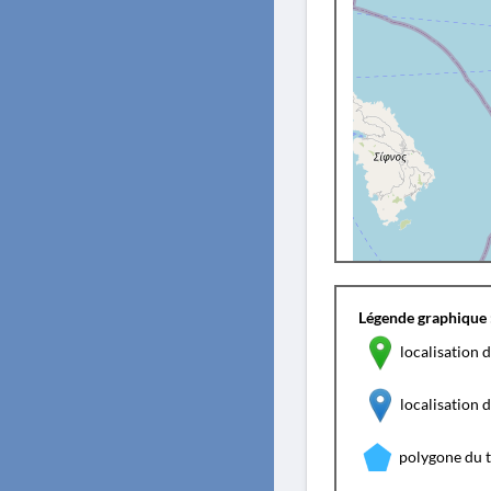
Légende graphique 
localisation d
localisation
polygone du 