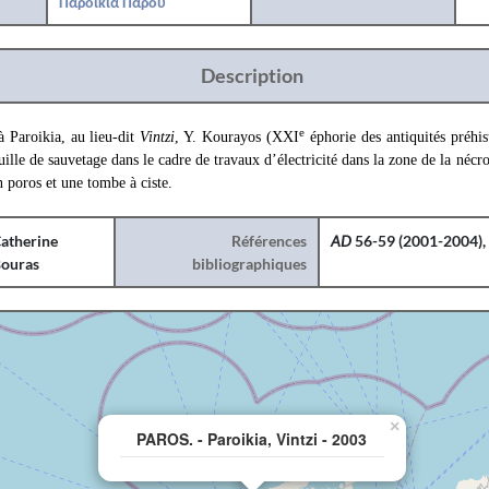
Παροικιά Πάρου
Description
e
à Paroikia, au lieu-dit
Vintzi
, Y. Kourayos (XXI
éphorie des antiquités préhist
lle de sauvetage dans le cadre de travaux d’électricité dans la zone de la nécro
 poros et une tombe à ciste.
atherine
Références
AD
56-59 (2001-2004), 
ouras
bibliographiques
×
PAROS. - Paroikia, Vintzi - 2003