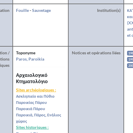
ration
Fouille
-
Sauvetage
Institution(s)
ΚΑ'
και
(XX
ant
et 
tion /
Toponyme
Notices et opérations liées
19
tions
Paros, Paroikia
19
iques
20
Αρχαιολογικό
Κτηματολόγιο
Sites archéologiques :
Ασκληπιείο και Πύθιο
Παροικίας Πάρου
Παροικιά Πάρου
Παροικιά, Πάρος, Ενάλιος
χώρος
Sites historiques :