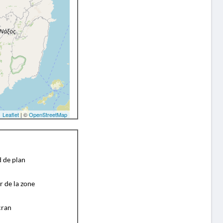
Leaflet
| ©
OpenStreetMap
d de plan
r de la zone
cran