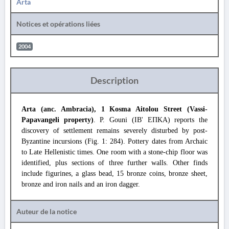
Arta
Notices et opérations liées
2004
Description
Arta (anc. Ambracia), 1 Kosma Aitolou Street (Vassi-
Papavangeli property)
. P. Gouni (ΙΒ' ΕΠΚΑ) reports the
discovery of settlement remains severely disturbed by post-
Byzantine incursions (Fig. 1: 284). Pottery dates from Archaic
to Late Hellenistic times. One room with a stone-chip floor was
identified, plus sections of three further walls. Other finds
include figurines, a glass bead, 15 bronze coins, bronze sheet,
bronze and iron nails and an iron dagger.
Auteur de la notice