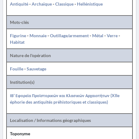
Antiquité
-
Archaïque
-
Classique
-
Hellénistique
Mots-clés
Figurine
-
Monnaie
-
Outillage/armement
-
Métal
-
Verre
-
Habitat
Nature de l'opération
Fouille
-
Sauvetage
Institution(s)
ΙΒ' Εφορεία Προϊστορικών και Κλασικών Αρχαιοτήτων (XIIe
éphorie des antiquités préhistoriques et classiques)
Localisation / Informations géographiques
Toponyme