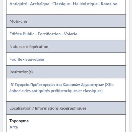
Antiquité
-
Archaïque
-
Classique
-
Hellénistique
-
Romaine
Mots-clés
Édifice Public
-
Fortification
-
Voierie
Nature de l'opération
Fouille
-
Sauvetage
Institution(s)
ΙΒ' Εφορεία Προϊστορικών και Κλασικών Αρχαιοτήτων (XIIe
éphorie des antiquités préhistoriques et classiques)
Localisation / Informations géographiques
Toponyme
Arta