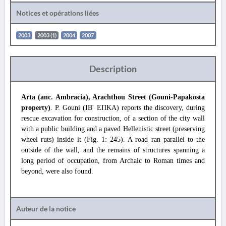
Notices et opérations liées
2003
2003 (1)
2004
2007
Description
Arta (anc. Ambracia), Arachthou Street (Gouni-Papakosta
property)
. P. Gouni (ΙΒ' ΕΠΚΑ) reports the discovery, during
rescue excavation for construction, of a section of the city wall
with a public building and a paved Hellenistic street (preserving
wheel ruts) inside it (Fig. 1: 245). A road ran parallel to the
outside of the wall, and the remains of structures spanning a
long period of occupation, from Archaic to Roman times and
beyond, were also found.
Auteur de la notice