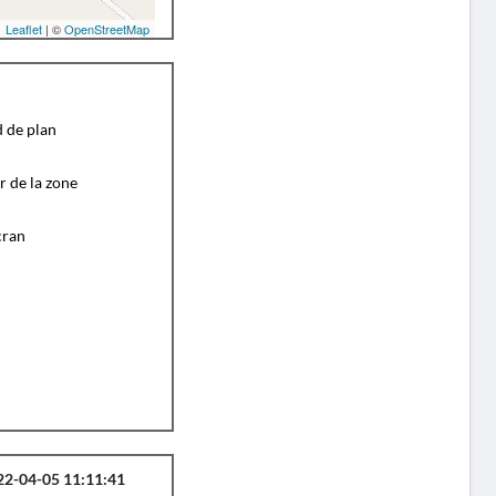
Leaflet
| ©
OpenStreetMap
d de plan
r de la zone
cran
22-04-05 11:11:41