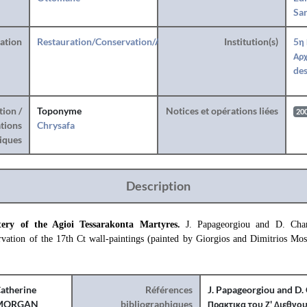
San
ration
Restauration/Conservation/Anastylose
Institution(s)
5η
Αρχ
des
tion /
Toponyme
Notices et opérations liées
20
tions
Chrysafa
iques
Description
ery of the Agioi Tessarakonta Martyres.
J. Papageorgiou and D. Char
vation of the 17th Ct wall-paintings (painted by Giorgios and Dimitrios Mo
atherine
Références
J. Papageorgiou and D.
MORGAN
bibliographiques
Πρακτικα του Ζ' Διεθνο