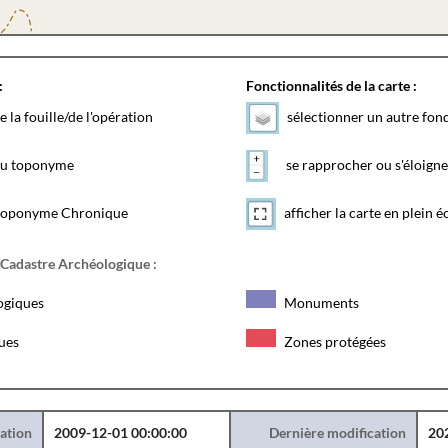
:
Fonctionnalités de la carte :
e la fouille/de l'opération
sélectionner un autre fon
 du toponyme
se rapprocher ou s'éloigne
toponyme Chronique
afficher la carte en plein é
 Cadastre Archéologique :
ogiques
Monuments
ques
Zones protégées
éation
2009-12-01 00:00:00
Dernière modification
20