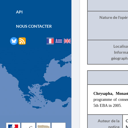
API
Nature de l'opé
NOUS CONTACTER
Localisa
Informa
géograph
Chrysapha, Monast
programme of conser
5th EBA in 2005.
Auteur de la
C
notice