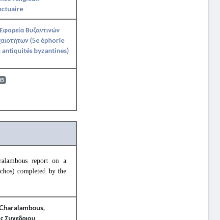
ctuaire
 Εφορεία Βυζαντινών
αιοτήτων (5e éphorie
 antiquités byzantines)
05
alambous report on a
schos) completed by the
 Charalambous,
υς Συνεδριου