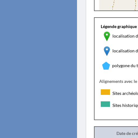
Légende graphique 
localisation d
localisation
polygone du 
Alignements avec le
Sites archéol
Sites histori
Date de cr