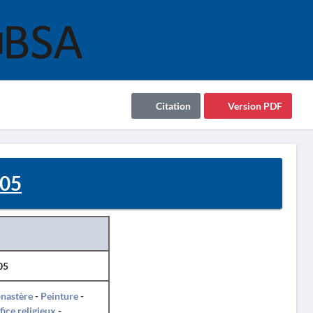
Citation
Version PDF
05
05
nastère
-
Peinture
-
fice religieux
-