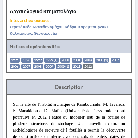
Αρχαιολογικό Κτηματολόγιο
Sites archéologiques :
Στρατόπεδο Μακεδονομάχου Κόδρα, Καραμπουρνάκι
Καλαμαριάς, Θεσσαλονίκη
Notices et opérations liées
1996
1998
1999
1999 (1)
2000
2001
2003
2003 (1)
2005
2006
2007
2008
2009
2009 (1)
2011
2012
Description
Sur le site de l’habitat archaïque de Karabournaki, M. Tivérios,
E. Manakidou et D. Tsiafaki (Université de Thessalonique) ont
poursuivi en 2012 l’étude du mobilier issu de la fouille de
plusieurs structures de stockage. Une nouvelle exploration
archéologique de secteurs déjà fouillés a permis la découverte
de constructions en pierre avec des sols de galets, datés de