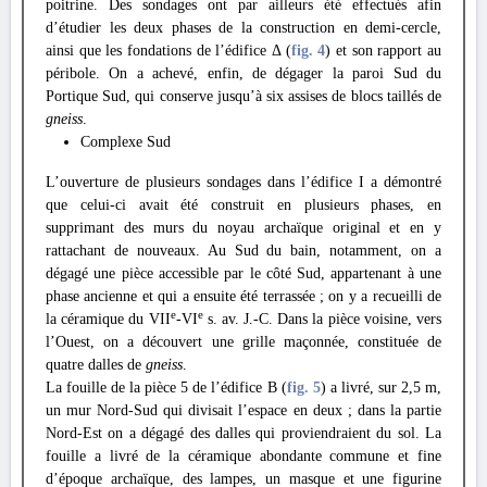
poitrine.
Des sondages ont par ailleurs
été effectués afin
d’étudier les deux phases de la construction en demi-cercle,
ainsi que les fondations de l’édifice Δ (
fig. 4
) et son rapport au
péribole. On a achevé, enfin, de dégager la paroi Sud du
Portique Sud, qui conserve jusqu’à six assises de blocs taillés de
gneiss
.
Complexe Sud
L’ouverture de plusieurs sondages dans l’édifice I a démontré
que celui-ci avait été construit en plusieurs phases, en
supprimant des murs du noyau archaïque original et en y
rattachant de nouveaux. Au Sud du bain, notamment, on a
dégagé une pièce accessible par le côté Sud, appartenant à une
phase ancienne et qui a ensuite été terrassée ; on y a recueilli de
e
e
la céramique du VII
-VI
s. av. J.-C. Dans la pièce voisine, vers
l’Ouest, on a découvert une grille maçonnée, constituée de
quatre dalles de
gneiss
.
La fouille de la pièce 5 de l’édifice B (
fig. 5
) a livré, sur 2,5 m,
un mur Nord-Sud qui divisait l’espace en deux ; dans la partie
Nord-Est on a dégagé des dalles qui proviendraient du sol. La
fouille a livré de la céramique abondante commune et fine
d’époque archaïque, des lampes, un masque et une figurine