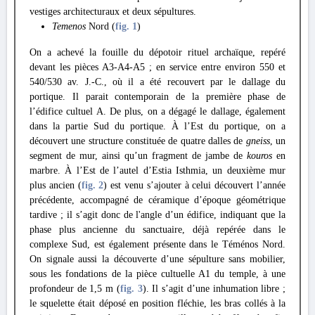
vestiges architecturaux et deux sépultures.
Temenos
Nord (
fig. 1
)
On a achevé la fouille du dépotoir rituel archaïque, repéré
devant les pièces A3-A4-A5 ; en service entre environ 550 et
540/530 av. J.-C., où il a été recouvert par le dallage du
portique. Il parait contemporain de la première phase de
l’édifice cultuel A. De plus, on a dégagé le dallage, également
dans la partie Sud du portique. À l’Est du portique, on a
découvert une structure constituée de quatre dalles de
gneiss
, un
segment de mur, ainsi qu’un fragment de jambe de
kouros
en
marbre. À l’Est de l’autel d’Estia Isthmia, un deuxième mur
plus ancien (
fig. 2
) est venu s’ajouter à celui découvert l’année
précédente, accompagné de céramique d’époque géométrique
tardive ; il s’agit donc de l'angle d’un édifice, indiquant que la
phase plus ancienne du sanctuaire, déjà repérée dans le
complexe Sud, est également présente dans le Téménos Nord.
On signale aussi la découverte d’une sépulture sans mobilier,
sous les fondations de la pièce cultuelle A1 du temple, à une
profondeur de 1,5 m (
fig. 3
). Il s’agit d’une inhumation libre ;
le squelette était déposé en position fléchie, les bras collés à la