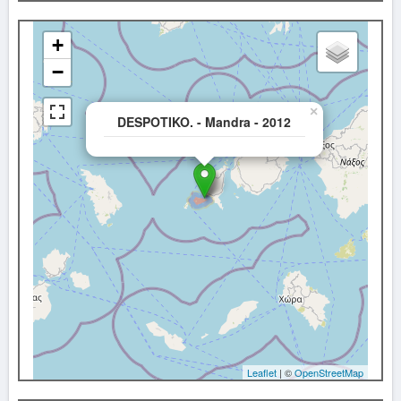
+
−
×
DESPOTIKO. - Mandra - 2012
Leaflet
| ©
OpenStreetMap