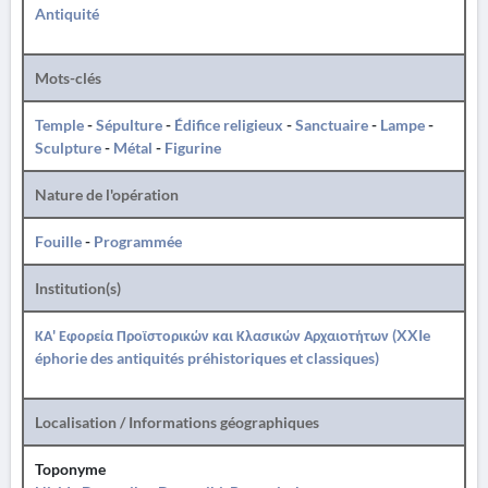
Antiquité
Mots-clés
Temple
-
Sépulture
-
Édifice religieux
-
Sanctuaire
-
Lampe
-
Sculpture
-
Métal
-
Figurine
Nature de l'opération
Fouille
-
Programmée
Institution(s)
ΚΑ' Εφορεία Προϊστορικών και Κλασικών Αρχαιοτήτων (XXIe
éphorie des antiquités préhistoriques et classiques)
Localisation / Informations géographiques
Toponyme