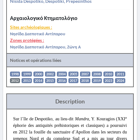
Nisida Despotiko, Despotiki, Prepesinthos
Αρχαιολογικό Κτηματολόγιο
Sites archéologiques :
Νησίδα Δεσποτικό Αντίπαρου
Zones protégées :
Νησίδα Δεσποτικό Αντίπαρου, Ζώνη Α
Notices et opérations liées
1998
1999
2000
2002
2004
2005
2007
2008
2010
2011
2012
2013
2014
2015
2016
2017
2018
2019
2023
2024
Description
e
Sur l’île de Despotiko, au lieu-dit
Mandra
, Y. Kouragios (XXI
éphorie des antiquités préhistoriques et classiques) a poursuivi
en 2012 la fouille du sanctuaire d’Apollon dans les secteurs du
temenos
Nord et du complexe Sud et a mis au jour divers