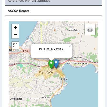
Références bibliographiques
ASCSA Report
+
−
×
ISTHMIA - 2012