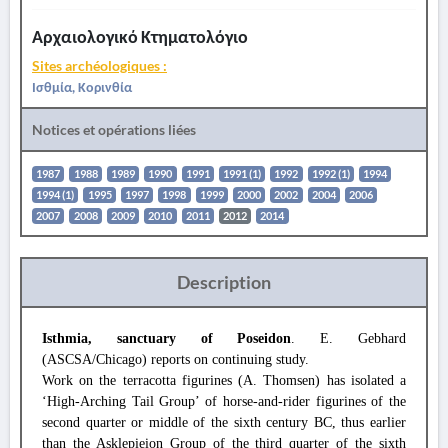
Αρχαιολογικό Κτηματολόγιο
Sites archéologiques :
Ισθμία, Κορινθία
Notices et opérations liées
1987
1988
1989
1990
1991
1991 (1)
1992
1992 (1)
1994
1994 (1)
1995
1997
1998
1999
2000
2002
2004
2006
2007
2008
2009
2010
2011
2012
2014
Description
Isthmia, sanctuary of Poseidon
. E. Gebhard
(ASCSA/Chicago) reports on continuing study.
Work on the terracotta figurines (A. Thomsen) has isolated a
‘High-Arching Tail Group’ of horse-and-rider figurines of the
second quarter or middle of the sixth century BC, thus earlier
than the Asklepieion Group of the third quarter of the sixth