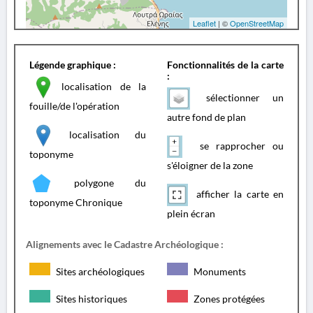
Leaflet
| ©
OpenStreetMap
Légende graphique :
Fonctionnalités de la carte
:
localisation de la
sélectionner un
fouille/de l'opération
autre fond de plan
localisation du
se rapprocher ou
toponyme
s'éloigner de la zone
polygone du
afficher la carte en
toponyme Chronique
plein écran
Alignements avec le Cadastre Archéologique :
Sites archéologiques
Monuments
Sites historiques
Zones protégées