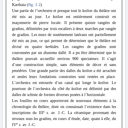
Karthaia (
fig. 1
-2
).
Une partie de
l’orchestra
et presque tout le
koilon
du théâtre ont
été mis au jour. Le
koilon
est entièrement construit en
maçonnerie de pierre locale. Il présente quinze rangées de
gradins, délimitées par trois escaliers à deux marches par rangée
de gradins. Les murs de soutènement latéraux ont partiellement
été mis au jour, ce qui permet de déterminer que le théâtre est
divisé en quatre
kerkides
. Les rangées de gradins sont
couronnées par un
diazoma
dallé. Il a pu être déterminé que le
théâtre pouvait accueillir environ 900 spectateurs. Il s’agit
d’une construction simple, sans éléments de décor et sans
proédries
. Une grande partie des dalles du
koilon
a été arrachée
et seules leurs fondations construites sont restées en place.
L’orchestra est entourée d’un canal qui longe le
koilon
. Le
pourtour de l’orchestra du côté du
koilon
est délimité par des
dalles de schiste de formes diverses posées à l’horizontale.
Les fouilles en cours apporteront de nouveaux éléments à la
chronologie du théâtre, dont on connaissait l’existence dans les
e
inscriptions du III
s. av. J.-C. La céramique provenant des
niveaux sous les gradins, en cours d’étude, date, quant à elle, du
e
IV
s. av. J.-C.