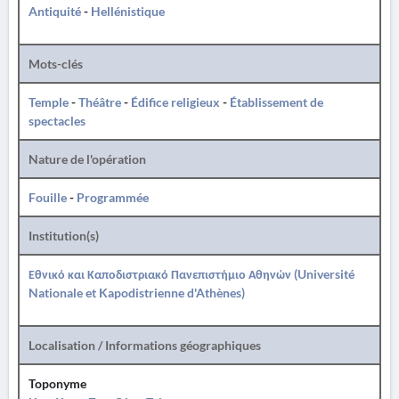
Antiquité
-
Hellénistique
Mots-clés
Temple
-
Théâtre
-
Édifice religieux
-
Établissement de
spectacles
Nature de l'opération
Fouille
-
Programmée
Institution(s)
Εθνικό και Καποδιστριακό Πανεπιστήμιο Αθηνών (Université
Nationale et Kapodistrienne d'Athènes)
Localisation / Informations géographiques
Toponyme