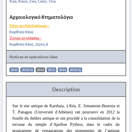
Kea, Keos, Zea, Céos, Tzia
Αρχαιολογικό Κτηματολόγιο
Sites archéologiques :
Καρθαία Κέας
Zones protégées :
Καρθαία Κέας, Ζώνη Α
Notices et opérations liées
2010
2010 (1)
2012
2013
2014
2014 (1)
Description
Sur le site antique de Karthaia, à Kéa, E. Simantoni-Bournia et
T. Panagou (Université d'Athènes) ont poursuivi en 2012 la
fouille du théâtre antique et ont procédé à la consolidation de la
terrasse du temple d’Apollon Pythios, dans le cadre du
programme de restaurations des monuments de l’antique