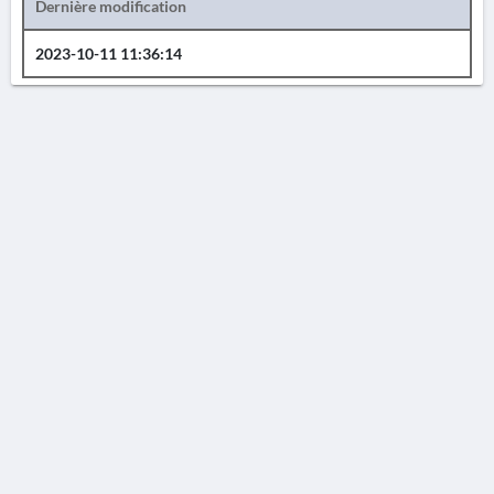
Dernière modification
2023-10-11 11:36:14
AVERTISSEMENT
La Chronique des fouilles en ligne ne constitue en aucun cas une publication des
découvertes qui y sont signalées. L'EfA et la BSA ne peuvent délivrer de copie des
illustrations qui y sont reproduites et dont ils ne détiennent pas les droits.