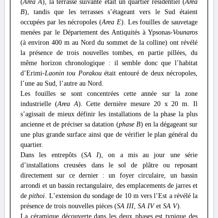
(
Area A
), la terrasse suivante était un quartier résidentiel (
Area
B
), tandis que les terrasses s’étageant vers le Sud étaient
occupées par les nécropoles (
Area E
). Les fouilles de sauvetage
menées par le Département des Antiquités à Ypsonas-
Vounaros
(à environ 400 m au Nord du sommet de la colline) ont révélé
la présence de trois nouvelles tombes, en partie pillées, du
même horizon chronologique : il semble donc que l’habitat
d’Erimi-
Laonin tou Porakou
était entouré de deux nécropoles,
l’une au Sud, l’autre au Nord.
Les fouilles se sont concentrées cette année sur la zone
industrielle (
Area A
). Cette dernière mesure 20 x 20 m. Il
s’agissait de mieux définir les installations de la phase la plus
ancienne et de préciser sa datation (
phase B
) en la dégageant sur
une plus grande surface ainsi que de vérifier le plan général du
quartier.
Dans les entrepôts (
SA I
), on a mis au jour une série
d’installations creusées dans le sol de plâtre ou reposant
directement sur ce dernier : un foyer circulaire, un bassin
arrondi et un bassin rectangulaire, des emplacements de jarres et
de
pithoi
. L’extension du sondage de 10 m vers l’Est a révélé la
présence de trois nouvelles pièces (
SA III
,
SA IV
et
SA V
).
La céramique découverte dans les deux phases est typique des