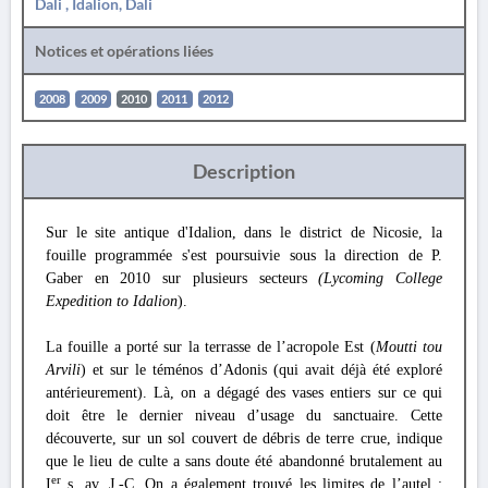
Dali , Idalion, Dali
Notices et opérations liées
2008
2009
2010
2011
2012
Description
Sur le site antique d'Idalion, dans le district de Nicosie, la
fouille programmée s'est poursuivie sous la direction de P.
Gaber en 2010 sur plusieurs secteurs
(Lycoming College
Expedition to Idalion
).
La fouille a porté sur la terrasse de l’acropole Est (
Moutti tou
Arvili
) et sur le téménos d’Adonis (qui avait déjà été exploré
antérieurement). Là, on a dégagé des vases entiers sur ce qui
doit être le dernier niveau d’usage du sanctuaire. Cette
découverte, sur un sol couvert de débris de terre crue, indique
que le lieu de culte a sans doute été abandonné brutalement au
er
I
s. av. J.-C. On a également trouvé les limites de l’autel :