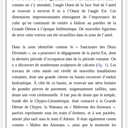
comme on s’y attendait, l'angle Ouest de la face Sud de l’autel
se trouvait à environ 8 m à l’Ouest de l'angle Est. Ces
dimensions impressionnantes témoignent de l’importance du
culte qu’on continuait de rendre à Idalion au parèdre de la
Grande Déesse à l’époque hellénistique. De nouvelles figurines
de terre cuite votives ont été recueillies dans la zone de l’autel.
Dans la zone identifiée comme le « Sanctuaire des Deux
Divinités », on a poursuivi le dégagement de la partie Est, dont
la dernière période d’occupation date de la période romaine. On
y a découvert de nombreuses sculptures de calcaire (
fig. 1
). Les
travaux de cette année ont révélé de nouvelles installations
romaines, dont une grande citerne ou bassin recouvert d’enduit
hydraulique. À côté de ce bassin, se trouvait une série linéaire
de grandes pierres de pavement, soigneusement taillées, sans
doute une voie cérémonielle. Il fait peu de doute que le temple,
fondé dès le Chypro-Géométrique, était consacré à la Grande
Déesse de Chypre, la Wanassa ou « Maîtresse des Animaux »,
parfois représentée sous les traits d’Artémis, et à son parèdre,
attesté plus tard sous le nom d’Adonis. Il était également connu
comme « Maître des Animaux », ainsi que le montrent les