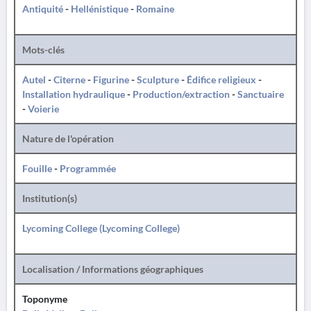
Antiquité
-
Hellénistique
-
Romaine
Mots-clés
Autel
-
Citerne
-
Figurine
-
Sculpture
-
Édifice religieux
-
Installation hydraulique
-
Production/extraction
-
Sanctuaire
-
Voierie
Nature de l'opération
Fouille
-
Programmée
Institution(s)
Lycoming College (Lycoming College)
Localisation / Informations géographiques
Toponyme