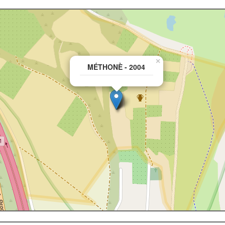
×
MÉTHONÈ - 2004