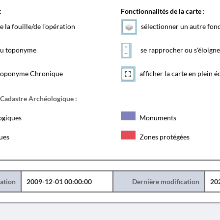
:
Fonctionnalités de la carte :
e la fouille/de l'opération
sélectionner un autre fon
 du toponyme
se rapprocher ou s'éloigne
toponyme Chronique
afficher la carte en plein é
 Cadastre Archéologique :
ogiques
Monuments
ques
Zones protégées
éation
2009-12-01 00:00:00
Dernière modification
20