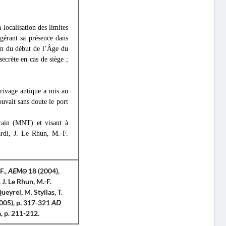
 localisation des limites
ggérant sa présence dans
ion du début de l’Âge du
secrète en cas de siège ;
ivage antique a mis au
ouvait sans doute le port
rain (MNT) et visant à
rdi, J. Le Rhun, M.-F.
F.
,
AEMΘ
18 (2004),
,
J. Le Rhun
,
M.-F.
Queyrel
,
M. Styllas
,
T.
005), p. 317-321
AD
, p. 211-212.