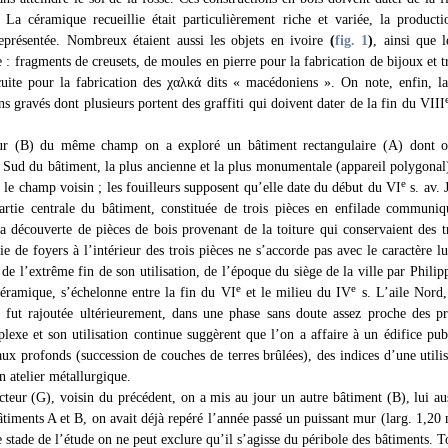
 La céramique recueillie était particulièrement riche et variée, la product
eprésentée. Nombreux étaient aussi les objets en ivoire
(
fig. 1
)
, ainsi que 
e : fragments de creusets, de moules en pierre pour la fabrication de bijoux et
cuite pour la fabrication des χαλκά dits « macédoniens ». On note, enfin, 
ns gravés dont plusieurs portent des graffiti qui doivent dater de la fin du VIII
ur (B) du même champ on a exploré un bâtiment rectangulaire (A) dont on
 Sud du bâtiment, la plus ancienne et la plus monumentale (appareil polygonal)
e
 le champ voisin ; les fouilleurs supposent qu’elle date du début du VI
s. av. 
partie centrale du bâtiment, constituée de trois pièces en enfilade communiqu
la découverte de pièces de bois provenant de la toiture qui conservaient des t
ie de foyers à l’intérieur des trois pièces ne s’accorde pas avec le caractère 
 de l’extrême fin de son utilisation, de l’époque du siège de la ville par Phili
e
e
 céramique, s’échelonne entre la fin du VI
et le milieu du IV
s. L’aile Nord,
 fut rajoutée ultérieurement, dans une phase sans doute assez proche des pr
xe et son utilisation continue suggèrent que l’on a affaire à un édifice publ
aux profonds (succession de couches de terres brûlées), des indices d’une utilis
 atelier métallurgique.
cteur (G), voisin du précédent, on a mis au jour un autre bâtiment (B), lui 
âtiments A et B, on avait déjà repéré l’année passé un puissant mur (larg. 1,2
stade de l’étude on ne peut exclure qu’il s’agisse du péribole des bâtiments. T