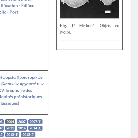
tification
-
Édifice
lic
-
Port
Fig. 1/
Méthonè. Objets en
ivoire.
 Εφορεία Προϊστορικών
 Κλασικών Αρχαιοτήτων
VIIe éphorie des
iquités préhistoriques
classiques)
03
2004
2007
2007 (1)
09
2011
2014
2014 (1)
15
2015 (1)
2015 (2)