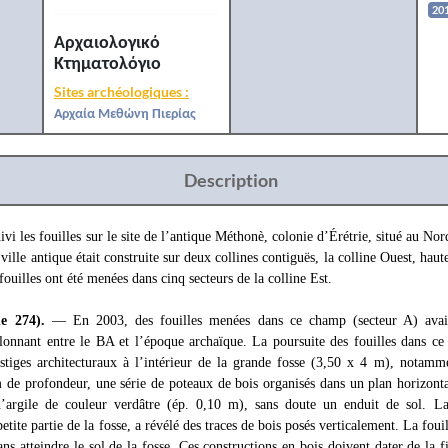
20
Αρχαιολογικό
Κτηματολόγιο
Sites archéologiques :
Αρχαία Μεθώνη Πιερίας
Description
vi les fouilles sur le site de l’antique Méthonè, colonie d’Érétrie, situé au No
ille antique était construite sur deux collines contiguës, la colline Ouest, haut
 fouilles ont été menées dans cinq secteurs de la colline Est.
e 274).
— En 2003, des fouilles menées dans ce champ (secteur A) avaie
elonnant entre le BA et l’époque archaïque. La poursuite des fouilles dans c
tiges architecturaux à l’intérieur de la grande fosse (3,50 x 4 m), notamm
 de profondeur, une série de poteaux de bois organisés dans un plan horizonta
’argile de couleur verdâtre (ép. 0,10 m), sans doute un enduit de sol. La
tite partie de la fosse, a révélé des traces de bois posés verticalement. La fouil
sans atteindre le sol de la fosse. Ces constructions en bois doivent dater de la 