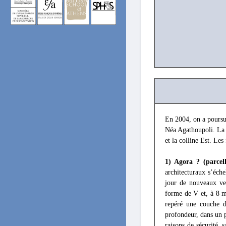
En 2004, on a poursui
Néa Agathoupoli. La v
et la colline Est. Les
1) Agora ? (parcell
architecturaux s’éch
jour de nouveaux ves
forme de V et, à 8 m
repéré une couche d
profondeur, dans un pe
raisons de sécurité, 