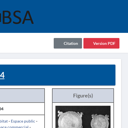
Citation
Version PDF
4
Figure(s)
04
itat
-
Espace public
-
pace commercial
-