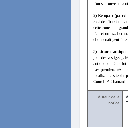
l’on se trouve au cen
2) Rempart (parcell
Sud de l’habitat. La
cette zone : un grand
Fer, et un escalier m
elle menait peut-être
3) Littoral antique 
jour des vestiges pal
antique, qui était fut
Les premiers résult
localiser le site du
Courel, P. Chamard, 
Auteur de la
A
notice