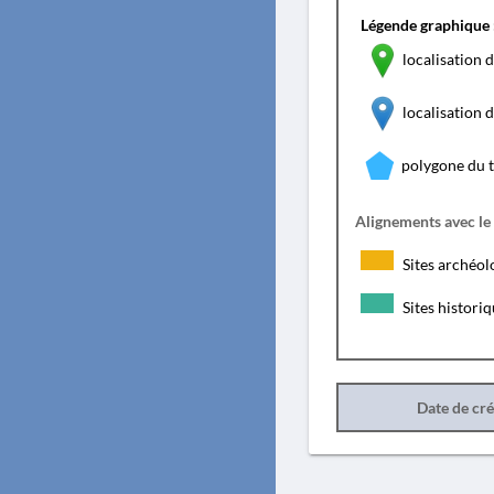
Légende graphique 
localisation d
localisation
polygone du 
Alignements avec le
Sites archéol
Sites histori
Date de cr