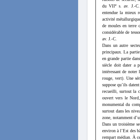
e
du VII
s. av. J.-C.
entendue la mieux r
activité métallurgiqu
de moules en terre 
considérable de tesso
av. J.-C.
Dans un autre secte
principaux. La partie
en grande partie dans
siècle doit dater a 
intéressant de noter 
rouge, vert). Une sér
suppose qu’ils datent
recueilli, surtout la
ouvert vers le Nord,
monumental du comple
surtout dans les nive
zone, notamment d’un
Dans un troisième se
environ à l’Est des b
rempart médian. À ce 