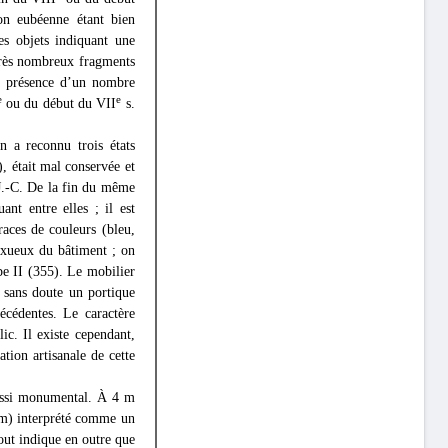
ion eubéenne étant bien
les objets indiquant une
 très nombreux fragments
la présence d’un nombre
e
e
ou du début du VII
s.
 a reconnu trois états
, était mal conservée et
J.-C. De la fin du même
ant entre elles ; il est
races de couleurs (bleu,
luxueux du bâtiment ; on
ppe II (355). Le mobilier
 sans doute un portique
écédentes. Le caractère
ic. Il existe cependant,
ation artisanale de cette
aussi monumental. À 4 m
0 m) interprété comme un
out indique en outre que