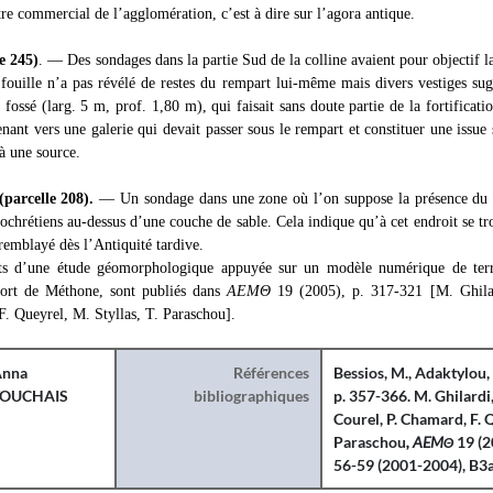
tre commercial de l’agglomération, c’est à dire sur l’agora antique.
e 245)
. —
Des sondages dans la partie Sud de la colline avaient pour objectif la
 fouille n’a pas révélé de restes du rempart lui-même mais divers vestiges su
 fossé (larg. 5 m, prof. 1,80 m), qui faisait sans doute partie de la fortificat
enant vers une galerie qui devait passer sous le rempart et constituer une issue 
 à une source.
(parcelle 208).
— Un sondage dans une zone où l’on suppose la présence du r
éochrétiens au-dessus d’une couche de sable. Cela indique qu’à cet endroit se tr
 remblayé dès l’Antiquité tardive.
ats d’une étude géomorphologique appuyée sur un modèle numérique de ter
 port de Méthone, sont publiés dans
AEMΘ
19 (2005), p. 317-321 [M. Ghila
F. Queyrel, M. Styllas, T. Paraschou].
nna
Références
Bessios, M.
,
Adaktylou, 
TOUCHAIS
bibliographiques
p. 357-366.
M. Ghilardi
Courel
,
P. Chamard,
F. 
Paraschou
, AEMΘ
19 (2
56-59 (2001-2004), B3a