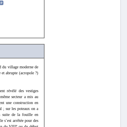
19
rd du village moderne de
e et abrupte (acropole ?)
nt révélé des vestiges
e même secteur a mis au
ent une construction en
l ; sur les poteaux on a
 suite de la fouille en
le s’est arrêtée pour des
e
fin du VIII
ou du début