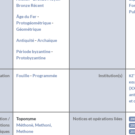
Bronze Récent
For
Pub
Âge du Fer
-
Protogéométrique
-
Géométrique
Antiquité
-
Archaïque
Période byzantine
-
Protobyzantine
ration
Fouille
-
Programmée
Institution(s)
ΚΖ'
και
(XX
ant
et 
tion /
Toponyme
Notices et opérations liées
20
tions
Méthonè, Methoni,
20
iques
Methone
20