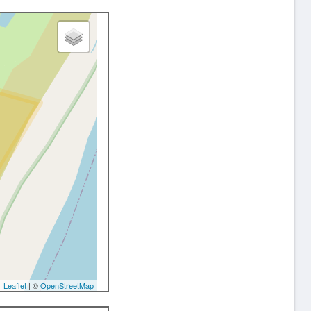
Leaflet
| ©
OpenStreetMap