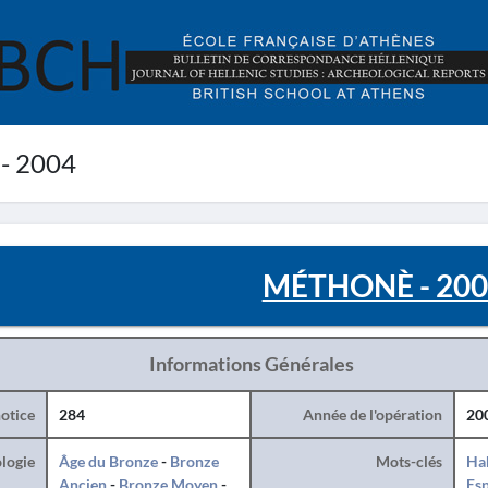
 2004
MÉTHONÈ - 200
Informations Générales
otice
284
Année de l'opération
20
logie
Âge du Bronze
-
Bronze
Mots-clés
Hab
Ancien
-
Bronze Moyen
-
Es