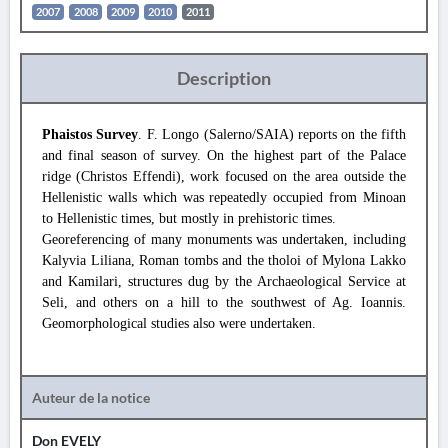
2007
2008
2009
2010
2011
Description
Phaistos Survey
. F. Longo (Salerno/SAIA) reports on the fifth
and final season of survey. On the highest part of the Palace
ridge (Christos Effendi), work focused on the area outside the
Hellenistic walls which was repeatedly occupied from Minoan
to Hellenistic times, but mostly in prehistoric times.
Georeferencing of many monuments was undertaken, including
Kalyvia Liliana, Roman tombs and the tholoi of Mylona Lakko
and Kamilari, structures dug by the Archaeological Service at
Seli, and others on a hill to the southwest of Ag. Ioannis.
Geomorphological studies also were undertaken.
Auteur de la notice
Don EVELY