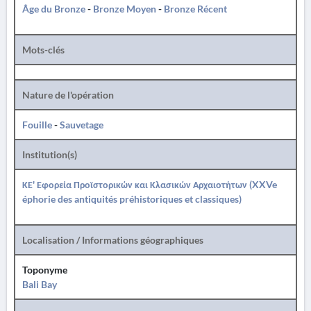
Âge du Bronze
-
Bronze Moyen
-
Bronze Récent
Mots-clés
Nature de l'opération
Fouille
-
Sauvetage
Institution(s)
ΚΕ' Εφορεία Προϊστορικών και Κλασικών Αρχαιοτήτων (XXVe
éphorie des antiquités préhistoriques et classiques)
Localisation / Informations géographiques
Toponyme
Bali Bay