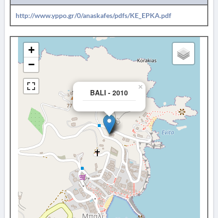
http://www.yppo.gr/0/anaskafes/pdfs/KE_EPKA.pdf
+
−
×
BALI - 2010