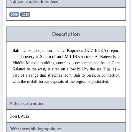
Notices et opérations liées
2008
2010
Description
Bali
. E. Papadopoulou and E. Kopranos (ΚE’ ΕΠΚΑ) report
the discovery at Sidero of an LM IIIB structure. At Katevatis, a
Middle Minoan building complex, comparable to that at Pera
Galanoi to the west, is sited on a low hill by the sea (
Fig. 1
) –
part of a range that stretches from Bali to Sises. A connection
with the metalliforous deposits of the region is postulated.
Auteur de la notice
Don EVELY
Références bibliographiques