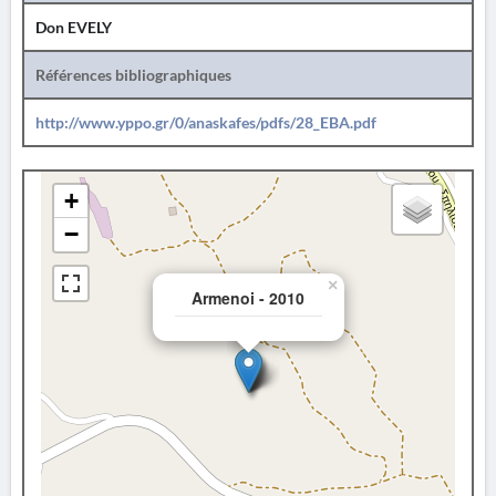
Don EVELY
Références bibliographiques
http://www.yppo.gr/0/anaskafes/pdfs/28_EBA.pdf
+
−
×
Armenoi - 2010