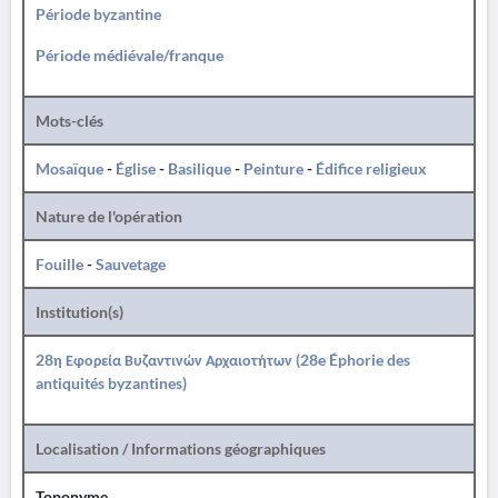
Période byzantine
Période médiévale/franque
Mots-clés
Mosaïque
-
Église
-
Basilique
-
Peinture
-
Édifice religieux
Nature de l'opération
Fouille
-
Sauvetage
Institution(s)
28η Εφορεία Βυζαντινών Αρχαιοτήτων (28e Éphorie des
antiquités byzantines)
Localisation / Informations géographiques
Toponyme