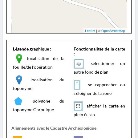
Leaflet
| ©
OpenStreetMap
Légende graphique :
Fonctionnalités de la carte
:
localisation de la
sélectionner un
fouille/de l'opération
autre fond de plan
localisation du
se rapprocher ou
toponyme
s'éloigner de la zone
polygone du
afficher la carte en
toponyme Chronique
plein écran
Alignements avec le Cadastre Archéologique :