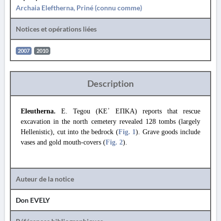
Archaia Eleftherna, Priné (connu comme)
Notices et opérations liées
2007
2010
Description
Eleutherna.
E. Tegou (ΚΕ᾽ ΕΠΚΑ) reports that rescue
excavation in the north cemetery
revealed 128 tombs (largely
Hellenistic), cut into the bedrock (
Fig. 1
). Grave goods include
vases and gold mouth-covers (
Fig. 2
).
Auteur de la notice
Don EVELY