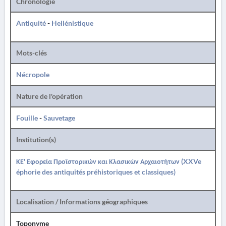
Chronologie
Antiquité
-
Hellénistique
Mots-clés
Nécropole
Nature de l'opération
Fouille
-
Sauvetage
Institution(s)
ΚΕ' Εφορεία Προϊστορικών και Κλασικών Αρχαιοτήτων (XXVe
éphorie des antiquités préhistoriques et classiques)
Localisation / Informations géographiques
Toponyme