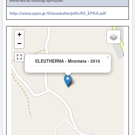
Références bibliographiques
http://www.yppo.gr/0/anaskafes/pdfs/KE_EPKA.pdf
+
−
×
ELEUTHERNA - Mnemata - 2010