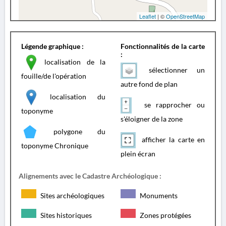
Leaflet
| ©
OpenStreetMap
Légende graphique :
Fonctionnalités de la carte
:
localisation de la
sélectionner un
fouille/de l'opération
autre fond de plan
localisation du
se rapprocher ou
toponyme
s'éloigner de la zone
polygone du
afficher la carte en
toponyme Chronique
plein écran
Alignements avec le Cadastre Archéologique :
Sites archéologiques
Monuments
Sites historiques
Zones protégées