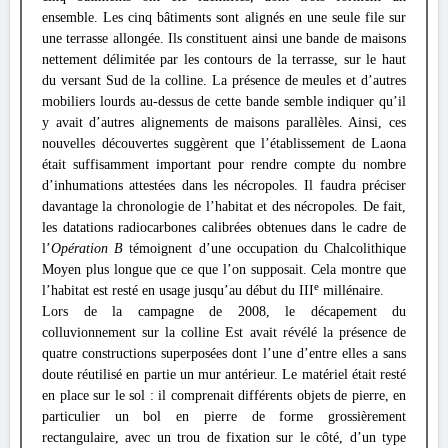
ensemble. Les cinq bâtiments sont alignés en une seule file sur
une terrasse allongée. Ils constituent ainsi une bande de maisons
nettement délimitée par les contours de la terrasse, sur le haut
du versant Sud de la colline. La présence de meules et d’autres
mobiliers lourds au-dessus de cette bande semble indiquer qu’il
y avait d’autres alignements de maisons parallèles. Ainsi, ces
nouvelles découvertes suggèrent que l’établissement de Laona
était suffisamment important pour rendre compte du nombre
d’inhumations attestées dans les nécropoles. Il faudra préciser
davantage la chronologie de l’habitat et des nécropoles. De fait,
les datations radiocarbones calibrées obtenues dans le cadre de
l’
Opération B
témoignent d’une occupation du Chalcolithique
Moyen plus longue que ce que l’on supposait. Cela montre que
e
l’habitat est resté en usage jusqu’au début du
III
millénaire.
Lors de la campagne de 2008, le décapement du
colluvionnement sur la colline Est avait révélé la présence de
quatre constructions superposées dont l’une d’entre elles a sans
doute réutilisé en partie un mur antérieur. Le matériel était resté
en place sur le sol : il comprenait différents objets de pierre, en
particulier un bol en pierre de forme grossièrement
rectangulaire, avec un trou de fixation sur le côté, d’un type