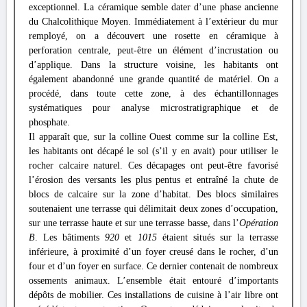
exceptionnel. La céramique semble dater d’une phase ancienne
du Chalcolithique Moyen. Immédiatement à l’extérieur du mur
remployé, on a découvert une rosette en céramique à
perforation centrale, peut-être un élément d’incrustation ou
d’applique. Dans la structure voisine, les habitants ont
également abandonné une grande quantité de matériel. On a
procédé, dans toute cette zone, à des échantillonnages
systématiques pour analyse microstratigraphique et de
phosphate.
Il apparaît que, sur la colline Ouest comme sur la colline Est,
les habitants ont décapé le sol (s’il y en avait) pour utiliser le
rocher calcaire naturel. Ces décapages ont peut-être favorisé
l’érosion des versants les plus pentus et entraîné la chute de
blocs de calcaire sur la zone d’habitat. Des blocs similaires
soutenaient une terrasse qui délimitait deux zones d’occupation,
sur une terrasse haute et sur une terrasse basse, dans l’
Opération
B
. Les bâtiments
920
et
1015
étaient situés sur la terrasse
inférieure, à proximité d’un foyer creusé dans le rocher, d’un
four et d’un foyer en surface. Ce dernier contenait de nombreux
ossements animaux. L’ensemble était entouré d’importants
dépôts de mobilier. Ces installations de cuisine à l’air libre ont