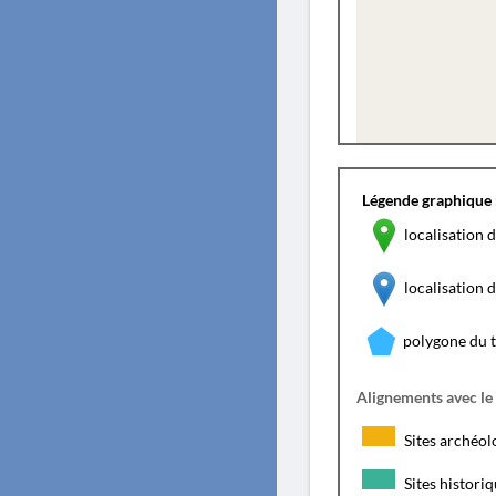
Légende graphique 
localisation d
localisation
polygone du 
Alignements avec le
Sites archéol
Sites histori