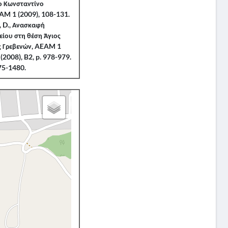
ιο Κωνσταντίνο
AM 1 (2009), 108-131.
, D., Ανασκαφή
είου στη θέση Άγιος
ς Γρεβενών, AEAM 1
 (2008), B2, p. 978-979.
475-1480.