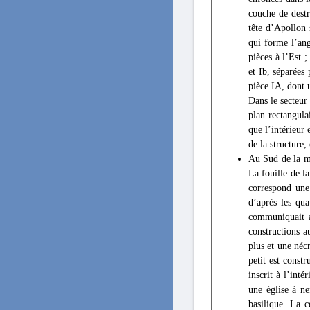
couche de destr
tête d’Apollon
qui forme l’ang
pièces à l’Est 
et Ib, séparées 
pièce IA, dont u
Dans le secteur 
plan rectangula
que l’intérieur 
de la structure,
Au Sud de la m
La fouille de l
correspond une
d’après les qu
communiquait a
constructions a
plus et une néc
petit est const
inscrit à l’int
une église à n
basilique. La 