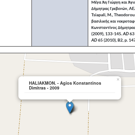
Μέγα Άη Γιώργη και Άγ
Δήμητρας Γρεβενών, AE
Tsiapali, M., Theodorou
βασιλικής και νεκροταφ
Κωνσταντίνος Δήμητρα
(2009), 133-145.
AD
63
AD
65 (2010), B2, p. 1
×
HALIAKMON. - Agios Konstantinos
Dimitras - 2009