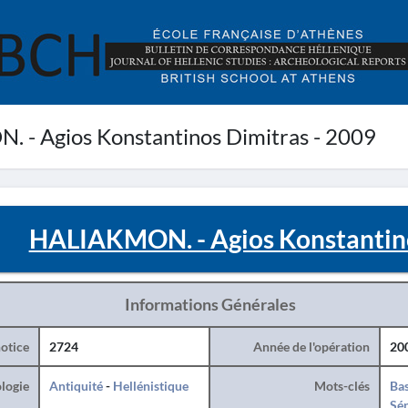
- Agios Konstantinos Dimitras - 2009
HALIAKMON. - Agios Konstantino
Informations Générales
otice
2724
Année de l'opération
20
logie
Antiquité
-
Hellénistique
Mots-clés
Bas
Sé