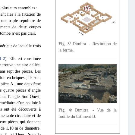
 plusieurs ensembles :
nt liés à la fixation de
une triple sépulture de
agments de deux coupes
tombe n’est pas clair.
Fig. 3/
Dimitra. - Restitution de
ntérieur de laquelle trois
la ferme.
 1
-2
). Elle est constituée
 trouve une aire dallée.
ans sept des pièces. Les
ion en briques ; ils sont
a pièce A ; une deuxième
s quatre pièces d’angle
dans l’angle Sud-Ouest,
rmédiaire d’un couloir à
rs ont été découverts à
Fig. 4/
Dimitra. - Vue de la
e table circulaire et de
fouille du bâtiment B.
deux pièces qui donnent
de 1,10 m de diamètre,
ce E, à l’Ouest. Sous la