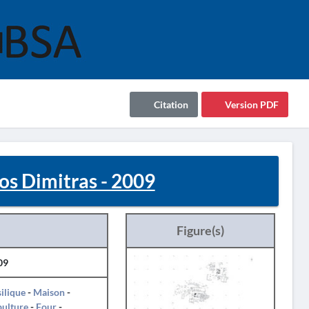
Citation
Version PDF
s Dimitras - 2009
Figure(s)
09
ilique
-
Maison
-
pulture
-
Four
-