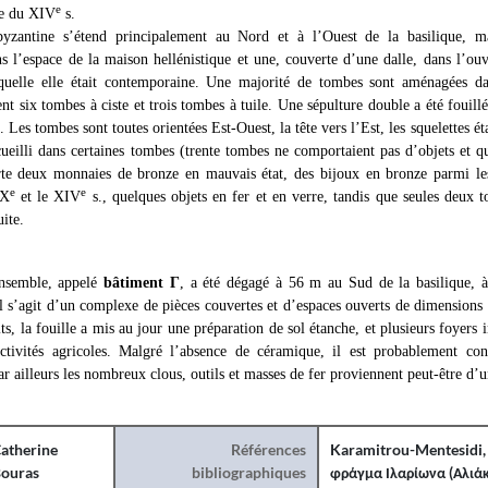
e
se du XIV
s.
yzantine s’étend principalement au Nord et à l’Ouest de la basilique, m
s l’espace de la maison hellénistique et une, couverte d’une dalle, dans l’ouv
aquelle elle était contemporaine. Une majorité de tombes sont aménagées d
t six tombes à ciste et trois tombes à tuile. Une sépulture double a été fouill
 Les tombes sont toutes orientées Est-Ouest, la tête vers l’Est, les squelettes ét
ueilli dans certaines tombes (trente tombes ne comportaient pas d’objets et q
rte deux monnaies de bronze en mauvais état, des bijoux en bronze parmi le
e
e
 X
et le XIV
s., quelques objets en fer et en verre, tandis que seules deux
uite.
nsemble, appelé
bâtiment
Γ
, a été dégagé à 56 m au Sud de la basilique, 
 il s’agit d’un complexe de pièces couvertes et d’espaces ouverts de dimension
ts, la fouille a mis au jour une préparation de sol étanche, et plusieurs foyers 
activités agricoles. Malgré l’absence de céramique, il est probablement c
ar ailleurs les nombreux clous, outils et masses de fer proviennent peut-être d’un
atherine
Références
Karamitrou-Mentesidi, 
ouras
bibliographiques
φράγμα Ιλαρίωνα (Αλιά