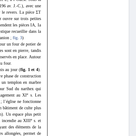
196 av. J.-C.), avec une
 le revers. La pièce ΣΤ
 ouvre sur trois petites
tendent les pièces IA, Ia
stique recueillie dans la
tanion ;
fig. 3
)
jour un four de potier de
s sont en pierre, tandis
onservés en place. Autour
du four.
is au jour (
fig. 1 et 4
).
re phase de construction
t, un templon en marbre
 mur Sud du narthex qui
e
énagement au XI
s. Les
; l’église ne fonctionne
n bâtiment de culte plus
 m). Un espace plus petit
e
un incendie au XIII
s. et
yant des éléments de la
es allongées, permet de