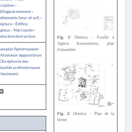
cription
-
tillage/armement
-
êtements (mur et sol)
-
ulpture
-
Édifice
igieux
-
Nécropole
-
duction/extraction
Fig. 1/
Dimitra. - Fouille à
Aghios Konstantinos, plan
Εφορεία Προϊστορικών
d'ensemble.
 Κλασικών Αρχαιοτήτων
XXe éphorie des
iquités préhistoriques
classiques)
09
Fig. 2/
Dimitra. - Plan de la
ferme.