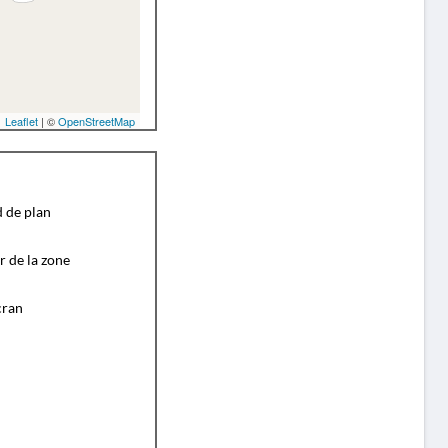
Leaflet
| ©
OpenStreetMap
d de plan
r de la zone
cran