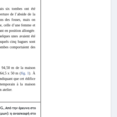
ais six tombes ont été
erture de l’abside de la
ans des fosses, mais on
ée, celle d’une femme et
ant en position allongée.
uelques unes avaient été
squels cinq bagues sont
 tombes comportaient des
à 94,50 m de la maison
s 64,5 x 50 m
(
fig. 1
). À
indiquant que cet édifice
ontemporain à la maison
 atelier.
G., Από την έρευνα στο
κμων): η ανασκαφή στο