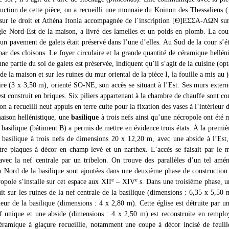
uction de cette pièce, on a recueilli une monnaie du Koinon des Thessaliens (
 sur le droit et Athéna Itonia accompagnée de l’inscription [Θ]ΕΣΣΑ-ΛΩΝ sur
le Nord-Est de la maison, a livré des lamelles et un poids en plomb. La cour
; un pavement de galets était préservé dans l’une d’elles. Au Sud de la cour s’é
par des cloisons. Le foyer circulaire et la grande quantité de céramique helléni
ne partie du sol de galets est préservée, indiquent qu’il s’agit de la cuisine (op
de la maison et sur les ruines du mur oriental de la pièce I, la fouille a mis au 
ire (3 x 3,50 m), orienté SO-NE, son accès se situant à l’Est. Ses murs externe
est construit en briques. Six piliers appartenant à la chambre de chauffe sont c
 on a recueilli neuf appuis en terre cuite pour la fixation des vases à l’intérieur 
aison hellénistique, une
basilique
à trois nefs ainsi qu’une nécropole ont été m
a basilique (bâtiment B) a permis de mettre en évidence trois états. À la premiè
 basilique à trois nefs de dimensions 20 x 12,20 m, avec une abside à l’Es
atre plaques à décor en champ levé et un narthex. L’accès se faisait par le
vec la nef centrale par un tribelon. On trouve des parallèles d’un tel am
u Nord de la basilique sont ajoutées dans une deuxième phase de construction 
e
e
ropole s’installe sur cet espace aux XII
– XIV
s. Dans une troisième phase, u
ruit sur les ruines de la nef centrale de la basilique (dimensions : 6,35 x 5,50
érieur de la basilique (dimensions : 4 x 2,80 m). Cette église est détruite par 
ef unique et une abside (dimensions : 4 x 2,50 m) est reconstruite en remplo
céramique à glaçure recueillie, notamment une coupe à décor incisé de feuill