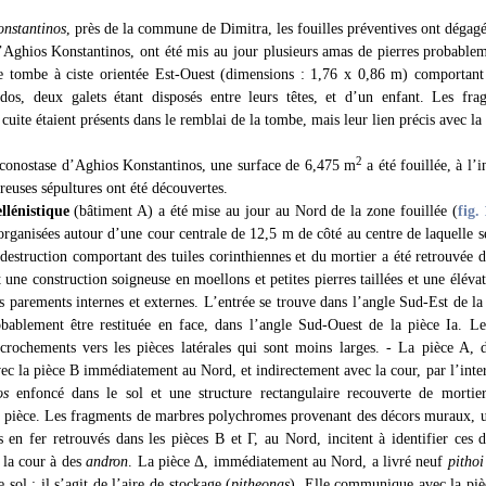
nstantinos
, près de la commune de Dimitra, les fouilles préventives ont dégagé
’Aghios Konstantinos, ont été mis au jour plusieurs amas de pierres probableme
e tombe à ciste orientée Est-Ouest (dimensions : 1,76 x 0,86 m) comportant 
dos, deux galets étant disposés entre leurs têtes, et d’un enfant. Les fr
cuite étaient présents dans le remblai de la tombe, mais leur lien précis avec la 
2
’iconostase d’Aghios Konstantinos, une surface de 6,475 m
a été fouillée, à l’i
euses sépultures ont été découvertes.
llénistique
(bâtiment A) a été mise au jour au Nord de la zone fouillée (
fig.
organisées autour d’une cour centrale de 12,5 m de côté au centre de laquelle se
estruction comportant des tuiles corinthiennes et du mortier a été retrouvée d
une construction soigneuse en moellons et petites pierres taillées et une élévat
rs parements internes et externes. L’entrée se trouve dans l’angle Sud-Est de l
obablement être restituée en face, dans l’angle Sud-Ouest de la pièce Ia. Le
crochements vers les pièces latérales qui sont moins larges. - La pièce A, 
 la pièce B immédiatement au Nord, et indirectement avec la cour, par l’inte
os
enfoncé dans le sol et une structure rectangulaire recouverte de mortie
la pièce. Les fragments de marbres polychromes provenant des décors muraux, un
en fer retrouvés dans les pièces B et Γ, au Nord, incitent à identifier ces 
 la cour à des
andron
. La pièce Δ, immédiatement au Nord, a livré neuf
pithoi
 sol ; il s’agit de l’aire de stockage (
pitheonas
). Elle communique avec la piè