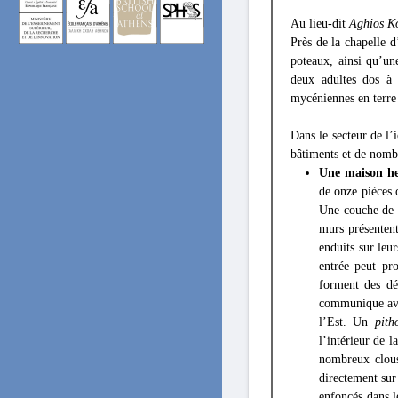
Au lieu-dit
Aghios Ko
Près de la chapelle d
poteaux, ainsi qu’un
deux adultes dos à 
mycéniennes en terre 
Dans le secteur de l
bâtiments et de nombr
Une maison he
de onze pièces 
Une couche de d
murs présentent 
enduits sur leu
entrée peut pr
forment des dé
communique avec
l’Est. Un
pith
l’intérieur de 
nombreux clous 
directement sur
enfoncés dans le