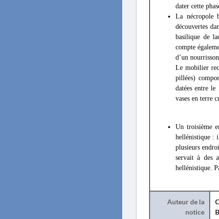
dater cette pha
La nécropole b
découvertes dan
basilique de l
compte égalemen
d’un nourrisson.
Le mobilier rec
pillées) compo
datées entre le
vases en terre c
Un troisième e
hellénistique :
plusieurs endroi
servait à des 
hellénistique. P
Auteur de la
C
notice
B