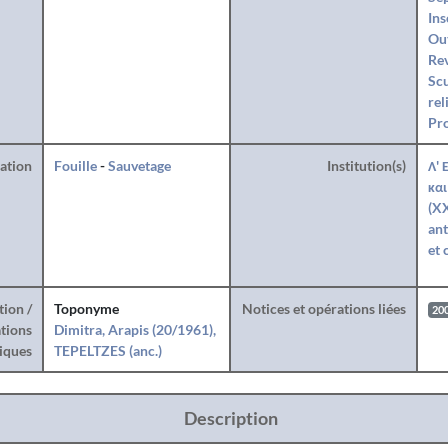
Ins
Ou
Rev
Sc
rel
Pro
ration
Fouille
-
Sauvetage
Institution(s)
Λ' 
και
(X
ant
et 
tion /
Toponyme
Notices et opérations liées
20
tions
Dimitra, Arapis (20/1961),
iques
TEPELTZES (anc.)
Description