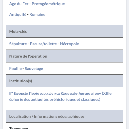
Âge du Fer
-
Protogéométrique
Antiquité
-
Romaine
Mots-clés
Sépulture
-
Parure/toilette
-
Nécropole
Nature de l'opération
Fouille
-
Sauvetage
Institution(s)
ΙΓ' Εφορεία Προϊστορικών και Κλασικών Αρχαιοτήτων (XIIIe
éphorie des antiquités préhistoriques et classiques)
Localisation / Informations géographiques
Toponyme