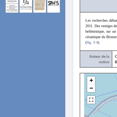
Les recherches débu
2011. Des vestiges de
hellénistique, sur u
céramique du Bronze A
(
fig. 3
-4
).
Auteur de la
C
notice
B
+
−