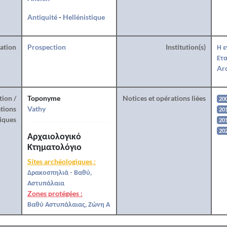
Antiquité
-
Hellénistique
ration
Prospection
Institution(s)
Η ε
Ετα
Arc
tion /
Toponyme
Notices et opérations liées
20
tions
Vathy
20
iques
20
20
Αρχαιολογικό
Κτηματολόγιο
Sites archéologiques :
Δρακοσπηλιά - Βαθύ,
Αστυπάλαια
Zones protégées :
Βαθύ Αστυπάλαιας, Ζώνη Α