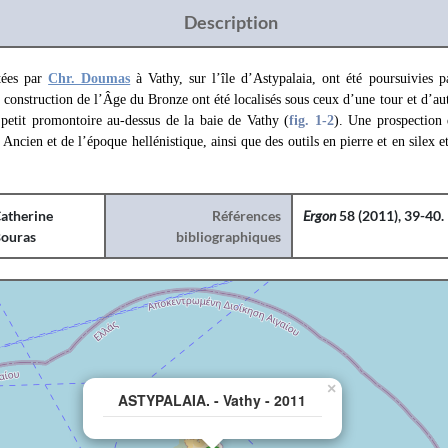
Description
tées par
Chr. Doumas
à Vathy, sur l’île d’Astypalaia, ont été poursuivies 
 construction de l’Âge du Bronze ont été localisés sous ceux d’une tour et d’aut
n petit promontoire au-dessus de la baie de Vathy (
fig. 1
-2
). Une prospection 
ncien et de l’époque hellénistique, ainsi que des outils en pierre et en silex e
atherine
Références
Ergon
58 (2011), 39-40.
ouras
bibliographiques
×
ASTYPALAIA. - Vathy - 2011