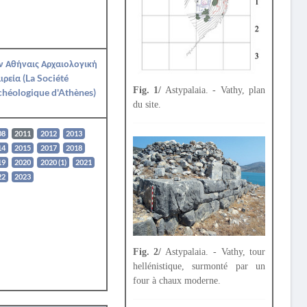
ν Αθήναις Αρχαιολογική
ιρεία (La Société
Fig. 1/
Astypalaia. - Vathy, plan
héologique d'Athènes)
du site.
08
2011
2012
2013
14
2015
2017
2018
19
2020
2020 (1)
2021
22
2023
Fig. 2/
Astypalaia. - Vathy, tour
hellénistique, surmonté par un
four à chaux moderne.