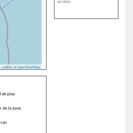
en silex.
Leaflet
| ©
OpenStreetMap
d de plan
r de la zone
cran