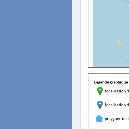
Légende graphique 
localisation d
localisation
polygone du 