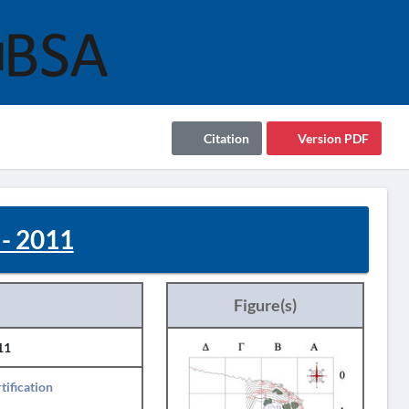
Citation
Version PDF
- 2011
Figure(s)
11
tification