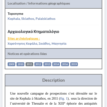
Localisation / Informations géographiques
Toponyme
Kephala, Skiathos, Palaiskiathos
Αρχαιολογικό Κτηματολόγιο
Sites archéologiques :
Χερσόνησος Κεφάλα, Σκιάθος, Μαγνησία
Notices et opérations liées
2009
2010
2011
2012
2013
2014
2016
2019
Description
Une nouvelle campagne de prospections s’est déroulée sur le
site de Kephala à Skiathos, en 2011 (
fig. 1
), sous la direction de
e
l’université de Thessalie et de la XIII
éphorie des antiquités