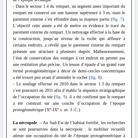
- Dans le secteur 1.4 du rempart, un segment assez important du
rempart est conservé sur une hauteur supérieure à 3 m, mais le
parement externe s’est effondré dans sa majeure partie (
fig. 7
).
L’objectif cette année a été de mettre en évidence le tracé du
parement externe du rempart. Un nettoyage effectué à la base de
la construction, jusqu’au niveau de la roche qui affleure à
certains endroits, a révélé que le parement externe du rempart
présente une structure à plusieurs degrés. Malheureusement,
l’état de conservation des vestiges à cet endroit ne permet pas
une restitution plus précise. Un tesson d’épaule d’un grand vase
fermé protogéométrique à décor de demi-cercles concentriques
a été trouvé peu avant d’atteindre le rocher (
fig. 8
).
- Le sondage effectué en 2010 dans le secteur 1.3 du rempart
s’est poursuivi en 2011 afin d’établir la séquence stratigraphique
de l’occupation du site (
fig. 9
): il a été confirmé que le rempart
a été construit sur une couche d’occupation de l’époque
e
e
protogéométrique (X
-IX
s. av. J.-C.).
La nécropole
. – Au Sud-Est de l’habitat fortifié, les recherches
se sont poursuivies dans la nécropole : le mobilier recueilli
atteste une occupation du site de l’époque protogéométrique à