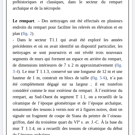
préhistoriques et classiques, dans le secteur du rempart
archaïque et de la nécropole.
Le rempart
. – Des nettoyages ont été effectués en plusieurs
endroits du rempart pour faciliter les relevés en élévation et en
plan (
fig. 2
).
- Dans le secteur T1.1 qui avait été exploré les années
précédentes et où on avait identifié un dispositif particulier, les
nettoyages se sont poursuivis et ont révélé trois nouveaux
segments de murs qui forment un espace en arrière du rempart,
de dimensions intérieures de 7 x 2 m approximativement (
fig.
3
-4
). Le mur T 1.1.3, conservé sur une longueur de 12 m et une
hauteur de 1 m, construit en blocs de taille (
fig. 5
-6
), n’a pas
été complètement dégagé sur sa largeur ; il est toutefois
considéré comme le mur extérieur du rempart. À l’extérieur du
rempart, au Sud-Ouest du segment T 1.1, on a recueilli de la
céramique de l’époque géométrique et de l’époque archaïque,
notamment des tessons à vernis noir et à figures noires, dont on
signale un fragment de coupe de Siana du peintre de l’oiseau-
e
griffon, daté du troisième quart du VI
s. av. J.-C. À la base du
mur T 1.1.4, on a recueilli des tessons de céramique du début
de l’époque archaïque.