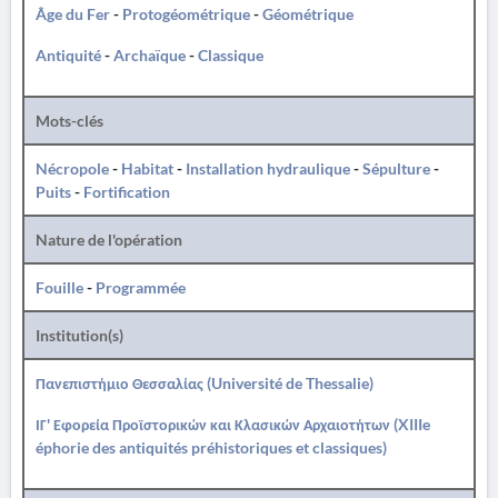
Âge du Fer
-
Protogéométrique
-
Géométrique
Antiquité
-
Archaïque
-
Classique
Mots-clés
Nécropole
-
Habitat
-
Installation hydraulique
-
Sépulture
-
Puits
-
Fortification
Nature de l'opération
Fouille
-
Programmée
Institution(s)
Πανεπιστήμιο Θεσσαλίας (Université de Thessalie)
ΙΓ' Εφορεία Προϊστορικών και Κλασικών Αρχαιοτήτων (XIIIe
éphorie des antiquités préhistoriques et classiques)