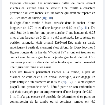
l’époque classique. De nombreuses dalles de pierre étaient
visibles en surface dans ce secteur. Une fouille à caractère
préventif a dû être menée sur une tombe qui avait été repérée en
2010 en bord de falaise (
fig. 10
).
Il s’agit d’une tombe à fosse, creusée dans le rocher, d’une
longueur de 1,70 m et d’une largeur de 0,60 m (
fig. 11
). Du
côté Sud de la tombe, une petite marche d’une hauteur de 0,25
m et d’une largeur de 0,12 m y a été aménagée. Le squelette en
position allongée, était orienté Est/Nord-Est, mais sa partie
supérieure (à partir du sternum) s’est effondrée. Deux lécythes à
e
e
figures rouges de la fin du V
-début IV
s. ont été trouvés en
contact avec la main gauche et la jambe gauche du défunt. L’un
des vases portait un décor de bélier tandis que l’autre présentait
une figure féminine ailée assise.
Lors des travaux permettant l’accès à la tombe, à peu de
distance de celle-ci et à un niveau identique, a été dégagé un
puits antique d’un diamètre de 0,85 m (
fig. 12
) ; il a été exploré
jusqu’à une profondeur de 3, 12m à partir de son embouchure
qui était marquée par un empierrement d’une largeur de 0,80 –
1 m. Il n’a pas encore été possible de déterminer si ce puits est
contemporain de la tombe ou si certaines tombes ont été