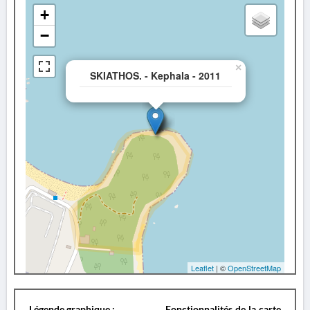
+
−
×
SKIATHOS. - Kephala - 2011
Leaflet
| ©
OpenStreetMap
Légende graphique :
Fonctionnalités de la carte