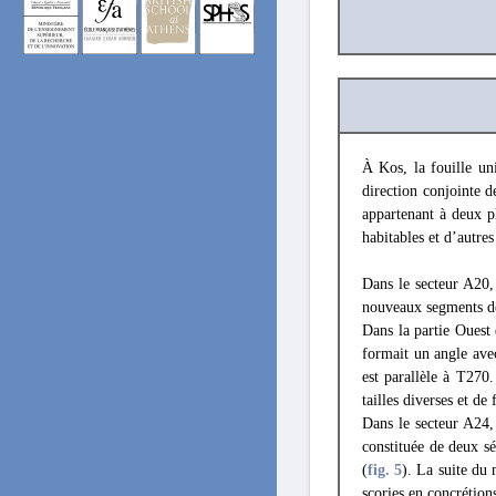
À Kos, la fouille un
direction conjointe d
appartenant à deux p
habitables et d’autres
Dans le secteur A20,
nouveaux segments de
Dans la partie Ouest
formait un angle ave
est parallèle à T270
tailles diverses et de
Dans le secteur A24,
constituée de deux sé
(
fig. 5
). La suite du
scories en concrétion