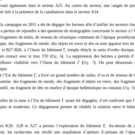
uit également dans le secteur A25. Au centre du secteur, une rangée de pie
t liée à la présence de la canalisation dans le secteur A24.
 la campagne en 2011 a été de dégager les bermes afin d’unifier les secteurs foui
 a permis de répondre à des questions de stratigraphie concernant le secteur à l
ragments de tuiles, de tessons de céramique commune de l’époque protobyzant
ique, des fragments de meule, des objets en verre et des os sont apparus lors 
 et B27-B26, à l’Ouest du bâtiment Γ, temple distyle in antis d'ordre dorique
, en contact avec le mur T91
(
fig. 6
)
. La suppression des bermes a permis d’u
eilleure visibilité vers l’Ouest du bâtiment Γ
(
fig. 7
)
. On peut désormais
ique.
’Est du bâtiment Γ, a livré un grand nombre de tuiles, d’os et de tessons de l
antine, des fragments de meule, des fragments d’objets en verre, des fragment
ueilli, un fragment de tête en marbre d’époque hellénistique ou romaine (
fig. 8
elles de la zone à l’Est du bâtiment Γ ayant été dégagées, il est confirmé que 
iques ni modernes. Ce dégagement permet de rétablir la relation entre le bâti
eurs K28, Λ28 et Λ27 a permis l’exploration du bâtiment E. Au-dessus du n
ent, les recherches ont révélé une installation d’ateliers d’artisans de l’ép