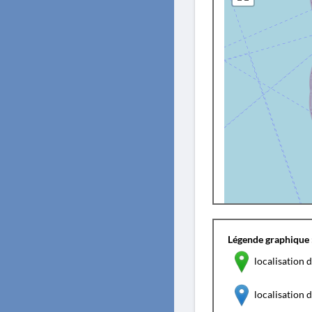
Légende graphique 
localisation d
localisation