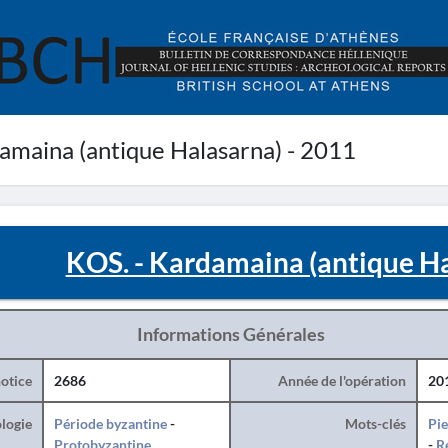
amaina (antique Halasarna) - 2011
KOS. - Kardamaina (antique Ha
Informations Générales
otice
2686
Année de l'opération
20
logie
Période byzantine
-
Mots-clés
Pie
Protobyzantine
-
R