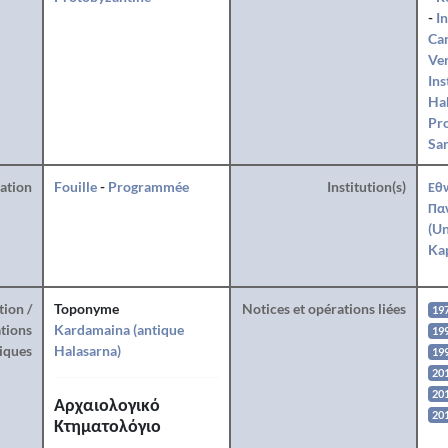
-
I
Can
Ve
Ins
Hab
Pro
San
ration
Fouille
-
Programmée
Institution(s)
Εθν
Πα
(Un
Kap
tion /
Toponyme
Notices et opérations liées
19
tions
Kardamaina (antique
19
iques
Halasarna)
19
20
20
Αρχαιολογικό
20
Κτηματολόγιο