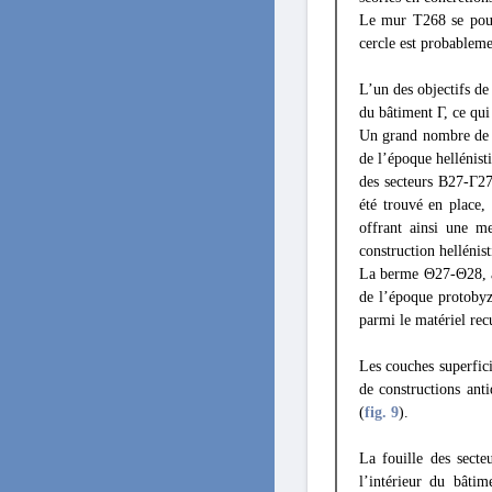
Le mur T268 se pours
cercle est probablemen
L’un des objectifs de
du bâtiment Γ, ce qui
Un grand nombre de f
de l’époque hellénist
des secteurs B27-Γ27
été trouvé en place
offrant ainsi une m
construction hellénist
La berme Θ27-Θ28, à l
de l’époque protobyz
parmi le matériel rec
Les couches superfici
de constructions ant
(
fig. 9
).
La fouille des sect
l’intérieur du bâtim