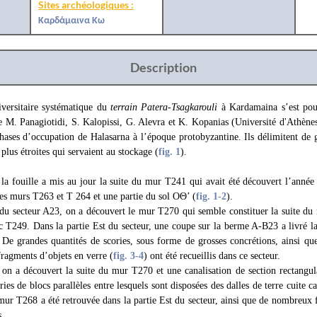
Sites archéologiques :
Καρδάμαινα Κω
Description
iversitaire systématique du
terrain Patera-Tsagkarouli
à Kardamaina s’est pou
e M. Panagiotidi, S. Kalopissi, G. Alevra et K. Kopanias (Université d'Athènes
hases d’occupation de Halasarna à l’époque protobyzantine. Ils délimitent de 
 plus étroites qui servaient au stockage (
fig. 1
).
 la fouille a mis au jour la suite du mur T241 qui avait été découvert l’année
s murs T263 et T 264 et une partie du sol OΘ’ (
fig. 1
-2
).
 du secteur A23, on a découvert le mur T270 qui semble constituer la suite d
c T249. Dans la partie Est du secteur, une coupe sur la berme A-B23 a livré l
. De grandes quantités de scories, sous forme de grosses concrétions, ainsi q
 fragments d’objets en verre (
fig. 3
-4
) ont été recueillis dans ce secteur.
 on a découvert la suite du mur T270 et une canalisation de section rectangul
ries de blocs parallèles entre lesquels sont disposées des dalles de terre cuite 
 mur T268 a été retrouvée dans la partie Est du secteur, ainsi que de nombreux 
s.