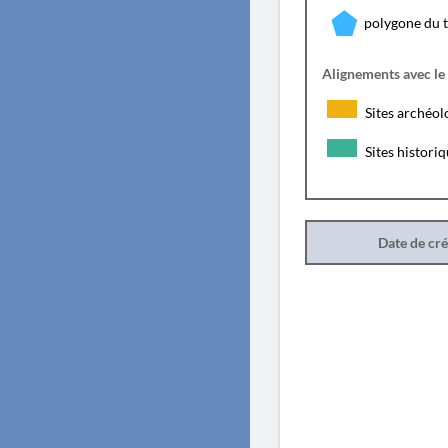
polygone du 
Alignements avec le
Sites archéol
Sites histori
Date de cr