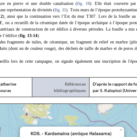
ure en pierre et une double canalisation (
fig. 10
). Elle était couverte pa
une représentation de divinités (
fig. 11
). Trois murs de l’époque protobyzantine 
12
), ainsi que la continuation vers l’Est du mur T307. Lors de la fouille au 
E, on a recueilli de la céramique datée de l’époque archaïque à l’époque proto
tériaux de construction de cet édifice à diverses périodes. La fouille a mis
 l’édifice (
fig. 13-14
).
es fragments de tuiles, de céramique, un fragment de relief en marbre (pli
uits (dont un de couleur rouge), des déchets de taille de marbre et de poros d
ueillis lors de cette campagne, on signale également une inscription de l'ép
atherine
Références
D’après le rapport de f
ouras
bibliographiques
par S. Kalopissi (Univer
×
KOS. - Kardamaina (antique Halasarna)