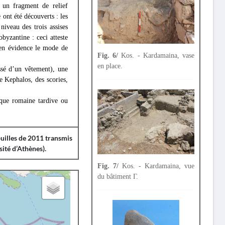
r un fragment de relief
ont été découverts : les
niveau des trois assises
byzantine : ceci atteste
 en évidence le mode de
Fig. 6/
Kos. - Kardamaina, vase
en place.
ssé d’un vêtement), une
e Kephalos, des scories,
oque romaine tardive ou
ouilles de 2011 transmis
sité d’Athènes).
Fig. 7/
Kos. - Kardamaina, vue
du bâtiment Γ.