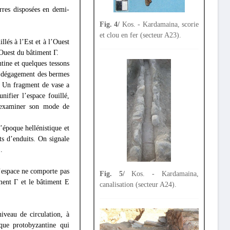
rres disposées en demi-
Fig. 4/
Kos. - Kardamaina, scorie
et clou en fer (secteur A23).
llés à l’Est et à l’Ouest
’Ouest du bâtiment Γ.
ine et quelques tessons
du dégagement des bermes
. Un fragment de vase a
nifier l’espace fouillé,
 examiner son mode de
’époque hellénistique et
s d’enduits. On signale
).
l’espace ne comporte pas
Fig. 5/
Kos. - Kardamaina,
ment Γ et le bâtiment E
canalisation (secteur A24).
iveau de circulation, à
oque protobyzantine qui