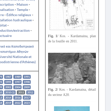
nscription
-
Maison
-
alisation
-
Temple
-
rre
-
Édifice religieux
-
tallation hydraulique
-
itat
-
duction/extraction
-
ctuaire
Fig. 1/
Kos. - Kardamaina, plan
de la fouille en 2011.
ικό και Καποδιστριακό
νεπιστήμιο Αθηνών
iversité Nationale et
odistrienne d'Athènes)
79
1987
1989
1991
93
1995
1997
1998
99
2002
2004
2009
Fig. 2/
Kos. - Kardamaina, détail
10
2010 (1)
2011
2012
du secteur A20.
13
2014
2016
2017
18
2019
2022
2023