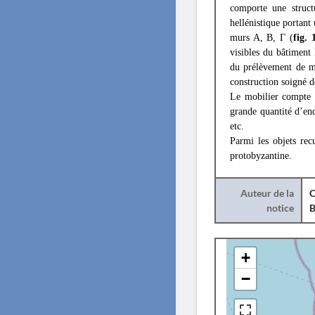
comporte une struct
hellénistique portant 
murs A, B, Γ (
fig. 
visibles du bâtiment 
du prélèvement de ma
construction soigné de
Le mobilier compte d
grande quantité d’end
etc.
Parmi les objets rec
protobyzantine.
Auteur de la
C
notice
B
+
−