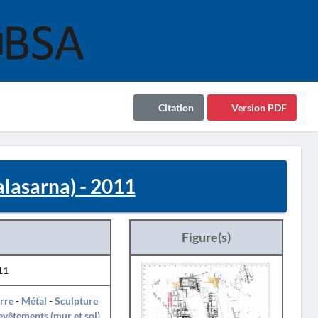
Citation
Version PDF
lasarna) - 2011
Figure(s)
11
rre
-
Métal
-
Sculpture
evêtements (mur et sol)