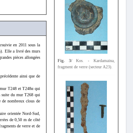
rsuivie en 2011 sous la
). Elle a livré des murs
grandes pièces allongées
Fig. 3/
Kos. - Kardamaina,
fragment de verre (secteur A23).
 précédente ainsi que de
u mur T248 et T248α qui
a suite du mur T268 qui
ue de nombreux clous de
aire orientée Nord-Sud,
carrées de 0,50 m de côté
fragments de verre et de