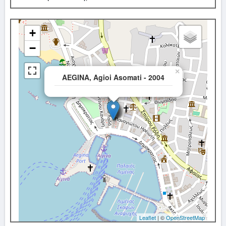
+
−
×
AEGINA, Agioi Asomati - 2004
Leaflet
| ©
OpenStreetMap