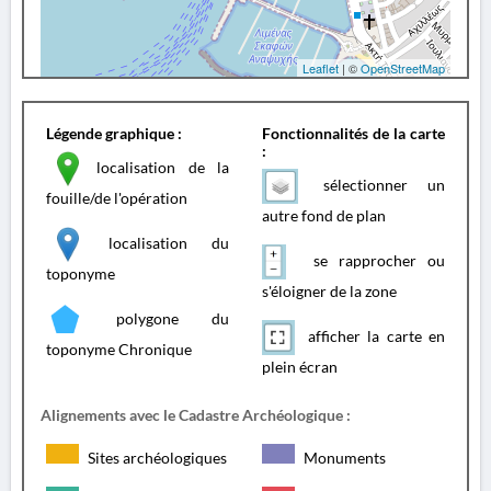
Leaflet
| ©
OpenStreetMap
Légende graphique :
Fonctionnalités de la carte
:
localisation de la
sélectionner un
fouille/de l'opération
autre fond de plan
localisation du
se rapprocher ou
toponyme
s'éloigner de la zone
polygone du
afficher la carte en
toponyme Chronique
plein écran
Alignements avec le Cadastre Archéologique :
Sites archéologiques
Monuments