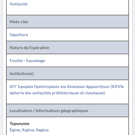
Antiquité
Mots-clés
Sépulture
Nature de l'opération
Fouille
-
Sauvetage
Institution(s)
ΚΣΤ' Εφορεία Προϊστορικών και Κλασικών Αρχαιοτήτων (XXVIe
éphorie des antiquités préhistoriques et classiques)
Localisation / Informations géographiques
Toponyme
Égine, Aigina, Aegina