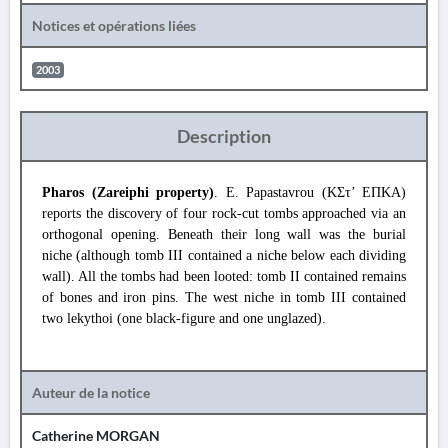
Notices et opérations liées
2003
Description
Pharos (Zareiphi property)
. E. Papastavrou (ΚΣτ’ ΕΠΚΑ)
reports the discovery of four rock-cut tombs approached via an
orthogonal opening. Beneath their long wall was the burial
niche (although tomb III contained a niche below each dividing
wall). All the tombs had been looted: tomb II contained remains
of bones and iron pins. The west niche in tomb III contained
two lekythoi (one black-figure and one unglazed).
Auteur de la notice
Catherine MORGAN